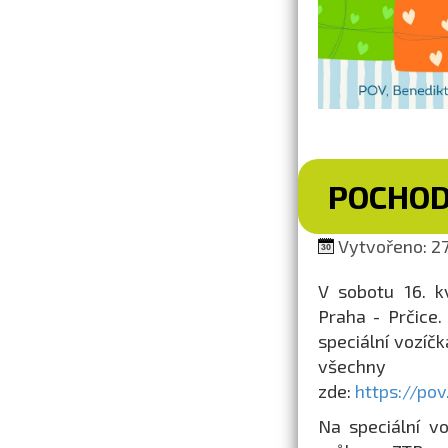
POCHOD
Vytvořeno: 27.
V sobotu 16. k
Praha - Prčice.
speciální vozíčk
všechny 
zde:
https://po
Na speciální v