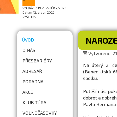
VYCHÁZKA BEZ BARIÉR 7/2026
Datum
12. srpen 2026
VYŠEHRAD
NAROZE
ÚVOD
O NÁS
Vytvořeno: 21
PŘESBARIÉRY
Na úterý 2. č
ADRESÁŘ
(Benediktská 6
spolku.
PORADNA
Potěší nás, pok
AKCE
dobrot a dobréh
KLUB TÚRA
Pavla Hermana a
VOLNOČASOVKY