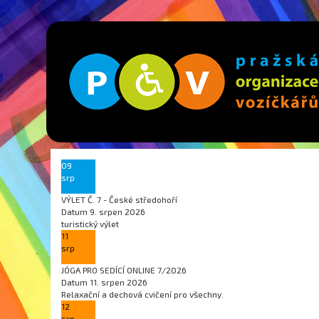
09
srp
VÝLET Č. 7 - České středohoří
Datum
9. srpen 2026
turistický výlet
11
srp
JÓGA PRO SEDÍCÍ ONLINE 7/2026
Datum
11. srpen 2026
Relaxační a dechová cvičení pro všechny.
12
srp