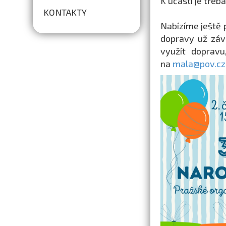
K účasti je třeb
KONTAKTY
Nabízíme ještě 
dopravy už závi
využít dopravu
na
mala@pov.cz