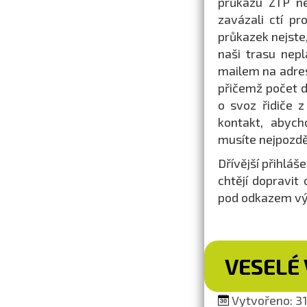
průkazu ZTP ne
zavázali ctí pr
průkazek nejste
naši trasu nepl
mailem na adr
přičemž počet d
o svoz řidiče z
kontakt, abych
musíte nejpozděj
Dřívější přihláš
chtějí dopravit
pod odkazem výš
VESELÉ 
Vytvořeno: 31