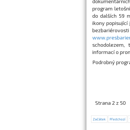
dokumentárních 
program letošní
do dalších 59 m
ikony popisující
bezbariérov
www.presbarier
schodolezem, 
informací o pro
Podrobný progra
Strana 2 z 50
Začátek
Předchozí