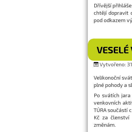
Dřívější přihláš
chtějí dopravit
pod odkazem výš
VESELÉ 
Vytvořeno: 31
Velikonoční svá
plné pohody a s
Po svátích jara
venkovních akti
TÚRA součástí 
Kč za členství
změnám.