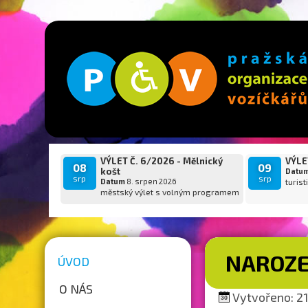
VÝLET Č. 6/2026 - Mělnický
VÝLET
08
09
košt
Datu
srp
srp
Datum
8. srpen 2026
turist
městský výlet s volným programem
NAROZE
ÚVOD
O NÁS
Vytvořeno: 21