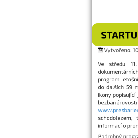
STARTUJ
Vytvořeno: 10
Ve středu 11.
dokumentárních 
program letošní
do dalších 59 m
ikony popisující
bezbariérov
www.presbarier
schodolezem, 
informací o pro
Podrobný progra