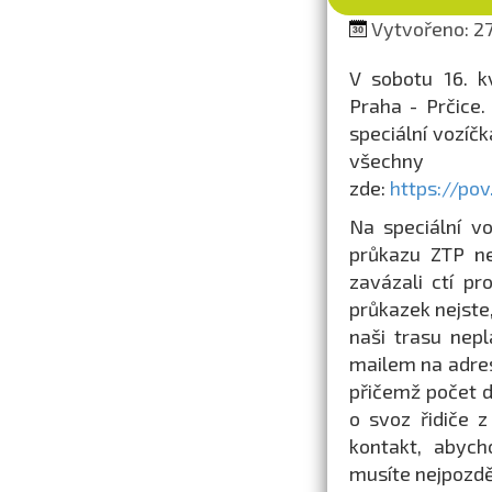
Vytvořeno: 27.
V sobotu 16. k
Praha - Prčice.
speciální vozíčk
všechny 
zde:
https://po
Na speciální v
průkazu ZTP ne
zavázali ctí pr
průkazek nejste
naši trasu nepl
mailem na adr
přičemž počet d
o svoz řidiče z
kontakt, abych
musíte nejpozděj