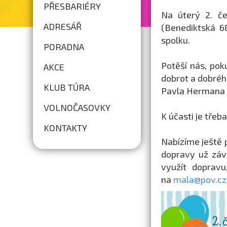
PŘESBARIÉRY
Na úterý 2. č
ADRESÁŘ
(Benediktská 6
spolku.
PORADNA
Potěší nás, pok
AKCE
dobrot a dobréh
KLUB TÚRA
Pavla Hermana a
VOLNOČASOVKY
K účasti je třeb
KONTAKTY
Nabízíme ještě 
dopravy už závi
využít dopravu
na
mala@pov.cz