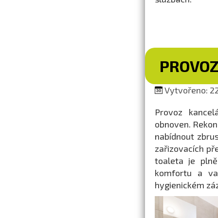
PROVOZ
Vytvořeno: 22
Provoz kancel
obnoven. Rekon
nabídnout zbrus
zařizovacích př
toaleta je pln
komfortu a var
hygienickém záz