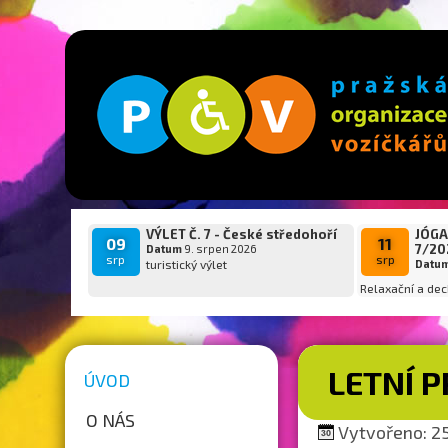
VÝLET Č. 7 - České středohoří
JÓGA
09
11
7/20
Datum
9. srpen 2026
srp
srp
turistický výlet
Datu
Relaxační a dec
LETNÍ 
ÚVOD
O NÁS
Vytvořeno: 25