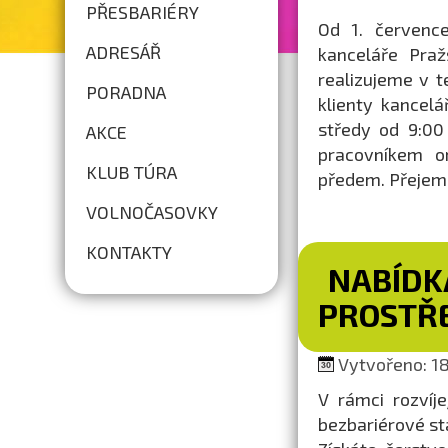
PŘESBARIÉRY
Od 1. července
ADRESÁŘ
kanceláře Praž
realizujeme v t
PORADNA
klienty kancel
středy od 9:00
AKCE
pracovníkem o
KLUB TÚRA
předem. Přejem
VOLNOČASOVKY
KONTAKTY
NABÍDK
PROSTŘ
Vytvořeno: 18.
V rámci rozvíj
bezbariérové s