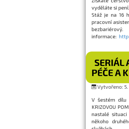
Získáte čerstvo
vyděláte si pení
Stáž je na 16 h 
pracovní asiste
bezbariérov
informace:
http
SERIÁL 
PÉČE A 
Vytvořeno: 5.
V šestém dílu 
KRIZOVOU POMOC.
nastalé situac
někoho druhéh
službách.