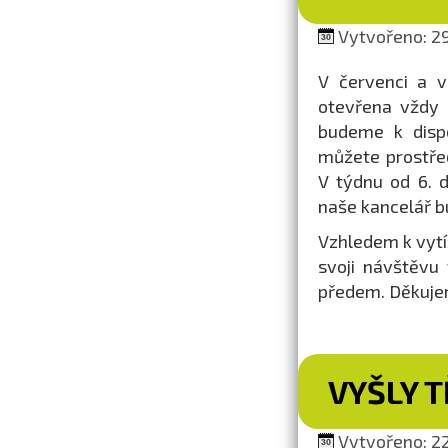
Vytvořeno: 29
V červenci a v
otevřena vždy 
budeme k dispo
můžete prostřed
V týdnu od 6. 
naše kancelář b
Vzhledem k vytíž
svoji návštěvu
předem. Děkuje
VYŠLY T
Vytvořeno: 22.