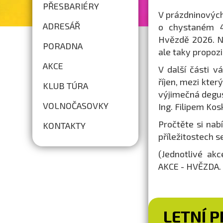
PŘESBARIÉRY
V prázdninovýc
ADRESÁŘ
o chystaném 44
Hvězdě 2026. N
PORADNA
ale taky propoz
AKCE
V další části 
říjen, mezi kter
KLUB TÚRA
výjimečná degus
VOLNOČASOVKY
Ing. Filipem Ko
Pročtěte si nab
KONTAKTY
příležitostech 
(Jednotlivé ak
AKCE - HVĚZDA. 
LETNÍ 