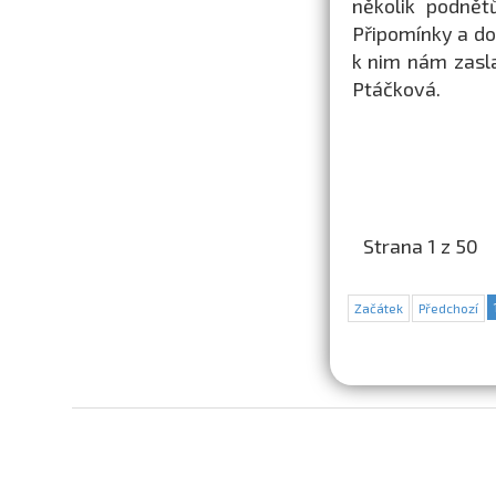
několik podnět
Připomínky a do
k nim nám zasl
Ptáčková.
Strana 1 z 50
Začátek
Předchozí