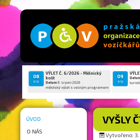
VÝLET Č. 6/2026 - Mělnický
VÝLET
08
09
košt
Datu
srp
srp
Datum
8. srpen 2026
turist
městský výlet s volným programem
VYŠLY 
ÚVOD
O NÁS
Vytvořeno: 3. 