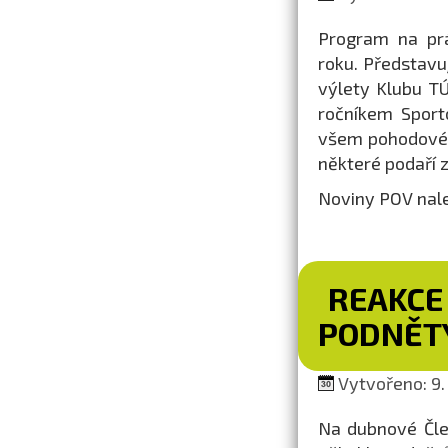
Program na prá
roku. Představu
výlety Klubu TÚ
ročníkem Sport
všem pohodové 
některé podaří 
Noviny POV nal
REAKCE
PODNĚTY
Vytvořeno: 9.
Na dubnové Člen