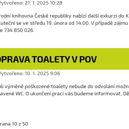
ytvořeno: 21. 1. 2025 10:28
odní knihovna České republiky nabízí další exkurzi do
uteční se ve středu 19. února od 14:00. V případě zájm
le 734 850 026.
OPRAVA TOALETY V POV
ytvořeno: 10. 1. 2025 9:06
li výměně poškozené toalety nebude do odvolání možné
avené WC. O ukončení prací vás budeme informovat. D
rana 10 z 50