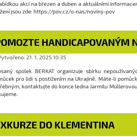
abídkou akcí na březen a duben a aktuálními informace
žení jsou zde: https://pov.cz/o-nas/noviny-pov
POMOZTE HANDICAPOVANÝM N
ytvořeno: 21. 1. 2025 10:35
saný spolek BERKAT organizuje sbírku nepoužívaných
ůcek pro lidi s postižením na Ukrajině. Máte-li pomůcku
řebným, kontaktujte do konce ledna Jarmilu Müllerovo
kujeme.
EXKURZE DO KLEMENTINA