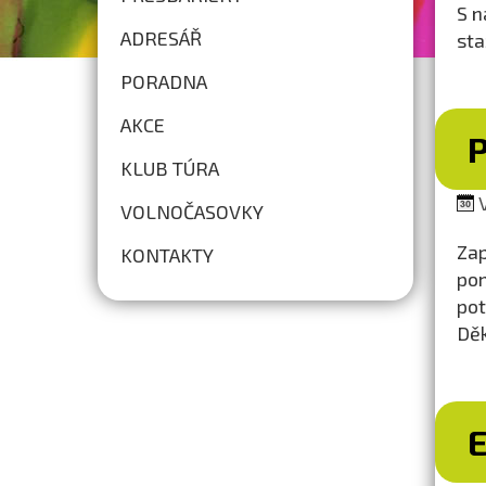
S n
ADRESÁŘ
sta
PORADNA
AKCE
KLUB TÚRA
V
VOLNOČASOVKY
Zap
KONTAKTY
pom
pot
Dě