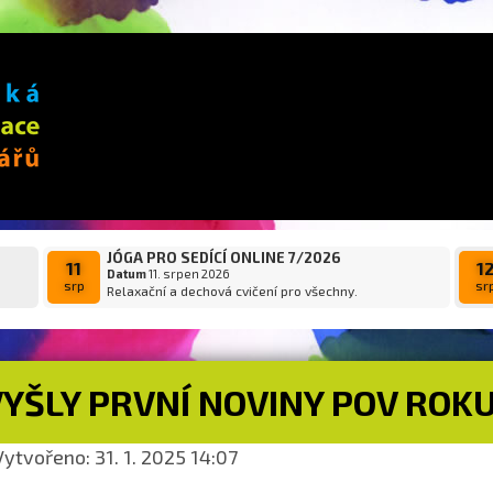
JÓGA PRO SEDÍCÍ ONLINE 7/2026
11
1
Datum
11. srpen 2026
srp
sr
Relaxační a dechová cvičení pro všechny.
YŠLY PRVNÍ NOVINY POV ROKU
ytvořeno: 31. 1. 2025 14:07