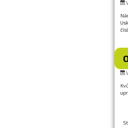
V
Nár
Usk
čís
V
Kvů
upr
St