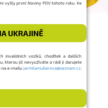
mi vyšly první Noviny POV tohoto roku. Ke
A UKRAJINĚ
 invalidních vozíků, chodítek a dalších
, kterou již nevyužíváte a rádi ji darujete
u na e-mailu
jarmilamullerova@seznam.cz
.