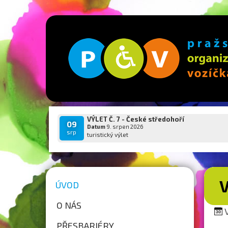
VÝLET Č. 7 - České středohoří
09
Datum
9. srpen 2026
srp
turistický výlet
V
ÚVOD
O NÁS
V
PŘESBARIÉRY