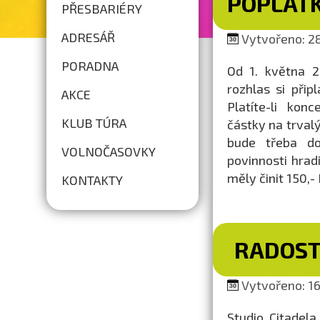
POPLAT
PŘESBARIÉRY
ADRESÁŘ
Vytvořeno: 28
PORADNA
Od 1. května 2
rozhlas si přip
AKCE
Platíte-li kon
KLUB TÚRA
částky na trvalý
bude třeba do
VOLNOČASOVKY
povinnosti hrad
měly činit 150,- 
KONTAKTY
RADOST
Vytvořeno: 16
Studio Citadel