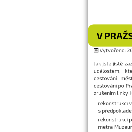
V PRAŽ
Vytvořeno: 26
Jak jste jistě z
událostem, kt
cestování měs
cestování po Pr
zrušením linky H
rekonstrukci v
s předpoklade
rekonstrukci 
metra Muzeum,