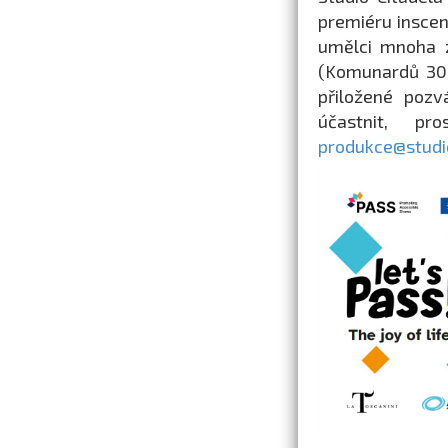
premiéru inscena
umělci mnoha z
(Komunardů 30,
přiložené pozv
účastnit, p
produkce@studio