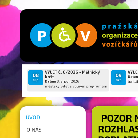
VÝLET Č. 6/2026 - Mělnický
VÝLET
08
09
košt
Datu
srp
srp
Datum
8. srpen 2026
turist
městský výlet s volným programem
POZOR 
ÚVOD
ROZHLAS
O NÁS