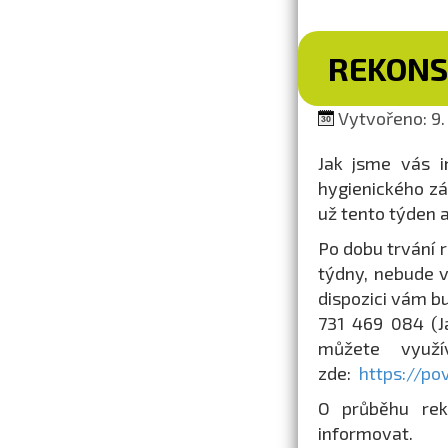
REKONS
Vytvořeno: 9.
Jak jsme vás i
hygienického zá
už tento týden 
Po dobu trvání 
týdny, nebude 
dispozici vám b
731 469 084 (J
můžete využí
zde:
https://po
O průběhu rek
informovat.