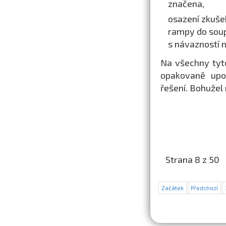
značena,
osazení zkušeb
rampy do soup
s návazností 
Na všechny tyt
opakovaně upoz
řešení. Bohužel 
Strana 8 z 50
Začátek
Předchozí