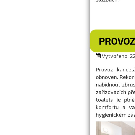
PROVOZ
Vytvořeno: 22
Provoz kancel
obnoven. Rekon
nabídnout zbrus
zařizovacích př
toaleta je pln
komfortu a var
hygienickém záz