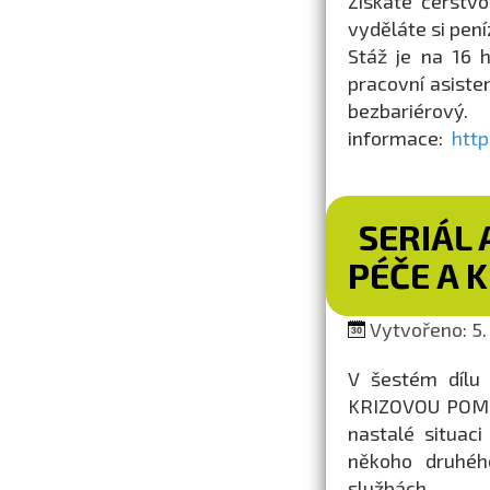
Získáte čerstvo
vyděláte si pení
Stáž je na 16 h 
pracovní asiste
bezbariérov
informace:
http
SERIÁL 
PÉČE A 
Vytvořeno: 5.
V šestém dílu 
KRIZOVOU POMOC.
nastalé situac
někoho druhéh
službách.