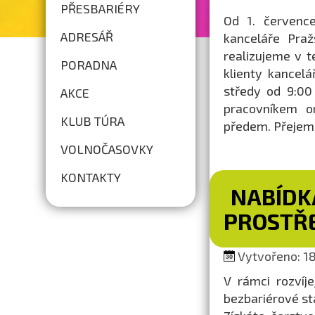
PŘESBARIÉRY
Od 1. července
ADRESÁŘ
kanceláře Praž
realizujeme v t
PORADNA
klienty kancel
středy od 9:00
AKCE
pracovníkem o
KLUB TÚRA
předem. Přejem
VOLNOČASOVKY
KONTAKTY
NABÍDK
PROSTŘ
Vytvořeno: 18.
V rámci rozvíj
bezbariérové s