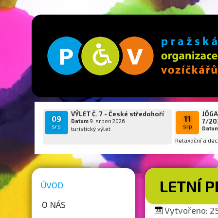
VÝLET Č. 7 - České středohoří
JÓGA
09
11
7/20
Datum
9. srpen 2026
srp
srp
turistický výlet
Datu
Relaxační a dec
LETNÍ 
ÚVOD
O NÁS
Vytvořeno: 25