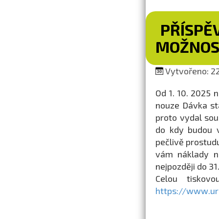
PŘÍSPĚV
MOŽNOS
Vytvořeno: 22
Od 1. 10. 2025 
nouze Dávka stá
proto vydal so
do kdy budou v
pečlivě prostud
vám náklady na
nejpozději do 31
Celou tiskov
https://www.ur