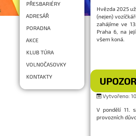
PŘESBARIÉRY
Hvězda 2025 už k
ADRESÁŘ
(nejen) vozíčkář
zahájíme ve 13
PORADNA
Praha 6, na je
všem koná.
AKCE
KLUB TÚRA
VOLNOČASOVKY
KONTAKTY
UPOZOR
Vytvořeno: 10
V pondělí 11. 
provozních dův