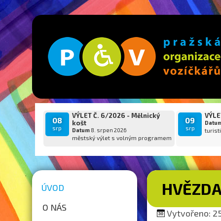
VÝLET Č. 6/2026 - Mělnický
VÝLET
08
09
košt
Datu
srp
srp
Datum
8. srpen 2026
turist
městský výlet s volným programem
HVĚZDA 
ÚVOD
O NÁS
Vytvořeno: 25