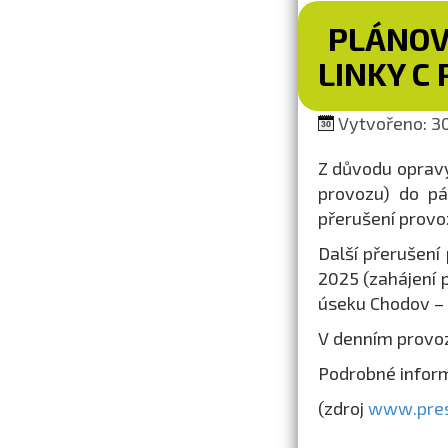
PLÁNOV
LINKY C
Vytvořeno: 30.
Z důvodu opravy
provozu) do pá
přerušení prov
Další přerušení
2025 (zahájení 
úseku Chodov –
V denním provo
Podrobné infor
(zdroj
www.pres