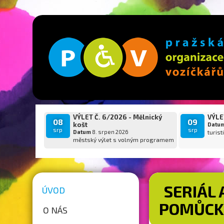
VÝLET Č. 6/2026 - Mělnický
VÝLET
08
09
košt
Datu
srp
srp
Datum
8. srpen 2026
turist
městský výlet s volným programem
SERIÁL 
ÚVOD
POMŮCK
O NÁS