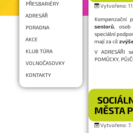
PŘESBARIÉRY
Vytvořeno: 11.
ADRESÁŘ
Kompenzační 
seniorů
, osob
PORADNA
speciální podp
AKCE
mají za cíl
zvýše
KLUB TÚRA
V ADRESÁŘI se
POMŮCKY, PŮJČ
VOLNOČASOVKY
KONTAKTY
SOCIÁL
MĚSTA 
Vytvořeno: 7.