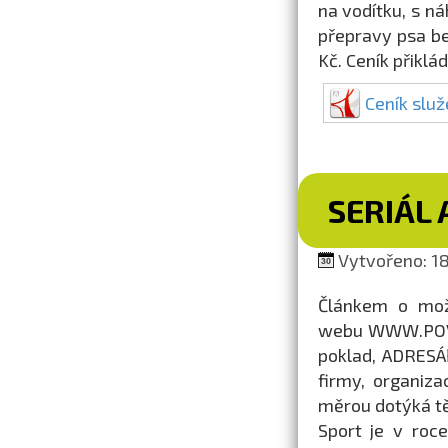
na vodítku, s n
přepravy psa bez
Kč. Ceník přiklá
Ceník slu
SERIÁL 
Vytvořeno: 18
Článkem o možn
webu WWW.POV.C
poklad, ADRESÁŘ
firmy, organiza
měrou dotýká tě
Sport je v roc