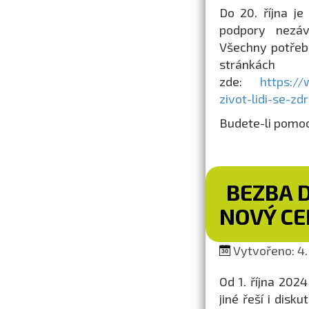
Do 20. října j
podpory nezáv
Všechny potřeb
stránkách
zde:
https://
zivot-lidi-se-
Budete-li pomoc 
BEZBA 
NOVÝ CE
Vytvořeno: 4.
Od 1. října 202
jiné řeší i dis