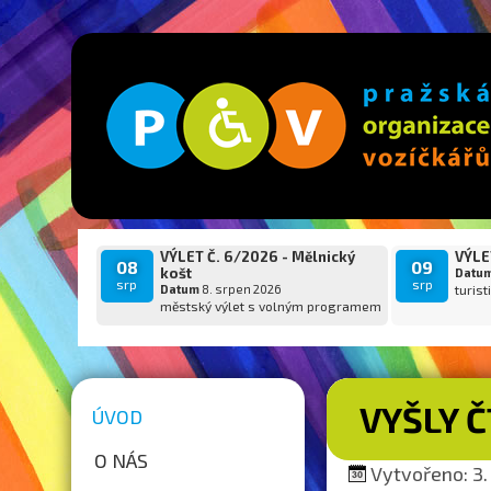
VÝLET Č. 6/2026 - Mělnický
VÝLET
08
09
košt
Datu
srp
srp
Datum
8. srpen 2026
turist
městský výlet s volným programem
VYŠLY 
ÚVOD
O NÁS
Vytvořeno: 3. 