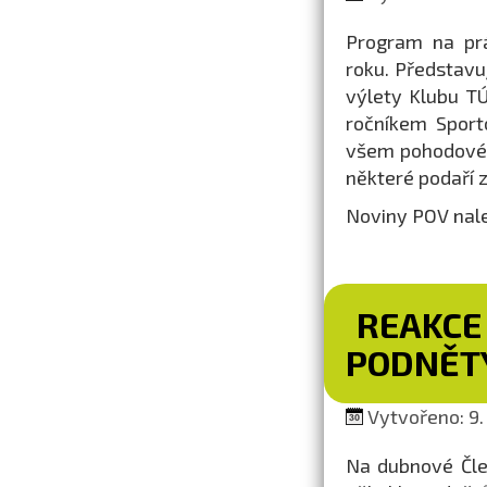
Program na prá
roku. Představu
výlety Klubu TÚ
ročníkem Sport
všem pohodové 
některé podaří 
Noviny POV nal
REAKCE
PODNĚTY
Vytvořeno: 9.
Na dubnové Člen