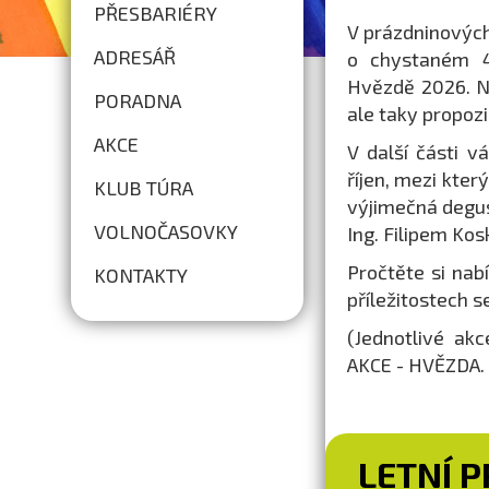
PŘESBARIÉRY
V prázdninovýc
ADRESÁŘ
o chystaném 44
Hvězdě 2026. N
PORADNA
ale taky propoz
AKCE
V další části 
říjen, mezi kter
KLUB TÚRA
výjimečná degus
VOLNOČASOVKY
Ing. Filipem Ko
Pročtěte si nab
KONTAKTY
příležitostech 
(Jednotlivé ak
AKCE - HVĚZDA. 
LETNÍ 