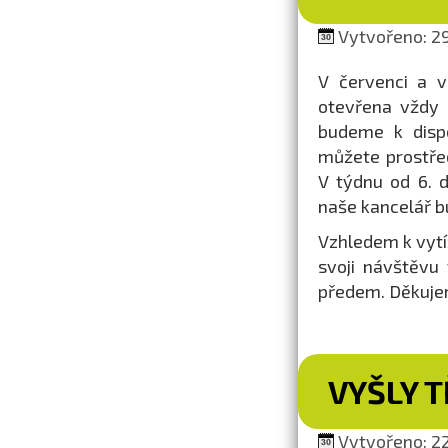
Vytvořeno: 29
V červenci a v
otevřena vždy 
budeme k dispo
můžete prostřed
V týdnu od 6. 
naše kancelář b
Vzhledem k vytíž
svoji návštěvu
předem. Děkuje
VYŠLY T
Vytvořeno: 22.