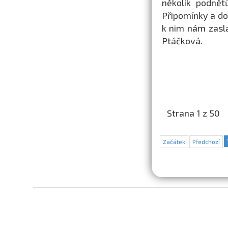
několik podnět
Připomínky a do
k nim nám zasl
Ptáčková.
Strana 1 z 50
Začátek
Předchozí