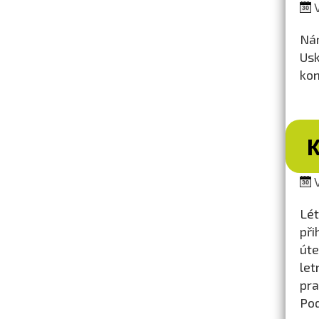
V
Nár
Usk
kon
V
Lét
při
úte
let
pra
Pod