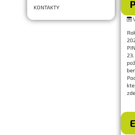
P
KONTAKTY
V
Rok
202
PIN
23.
pož
ben
Pod
kt
zde