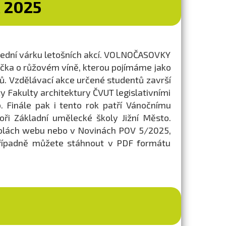
 2025
lední várku letošních akcí. VOLNOČASOVKY
afíčka o růžovém víně, kterou pojímáme jako
ů. Vzdělávací akce určené studentů završí
Fakulty architektury ČVUT legislativními
. Finále pak i tento rok patří Vánočnímu
oři Základní umělecké školy Jižní Město.
tolách webu nebo v Novinách POV 5/2025,
případně můžete stáhnout v PDF formátu