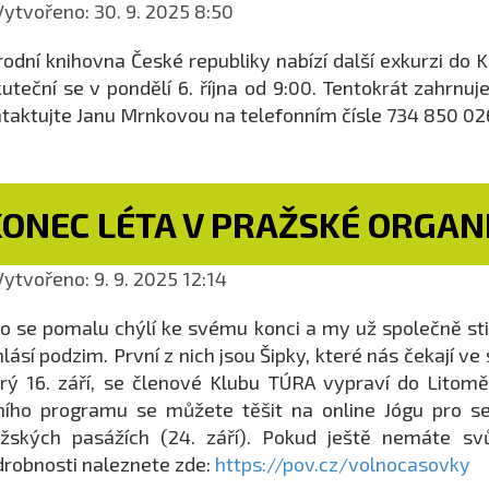
ytvořeno: 30. 9. 2025 8:50
odní knihovna České republiky nabízí další exkurzi do
uteční se v pondělí 6. října od 9:00. Tentokrát zahrn
taktujte Janu Mrnkovou na telefonním čísle 734 850 02
KONEC LÉTA V PRAŽSKÉ ORGAN
ytvořeno: 9. 9. 2025 12:14
o se pomalu chýlí ke svému konci a my už společně stih
hlásí podzim. První z nich jsou Šipky, které nás čekají ve
rý 16. září, se členové Klubu TÚRA vypraví do Lito
ního programu se můžete těšit na online Jógu pro se
žských pasážích (24. září). Pokud ještě nemáte svů
robnosti naleznete zde:
https://pov.cz/volnocasovky