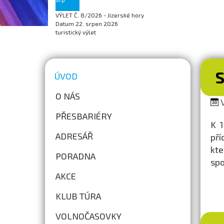
VÝLET Č. 8/2026 - Jizerské hory
Datum
22. srpen 2026
turistický výlet
ÚVOD
O NÁS
V
PŘESBARIÉRY
K 1
ADRESÁŘ
pří
kte
PORADNA
spo
AKCE
KLUB TÚRA
VOLNOČASOVKY