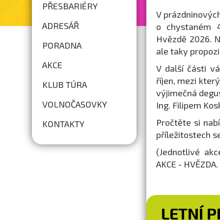
PŘESBARIÉRY
V prázdninovýc
ADRESÁŘ
o chystaném 44
Hvězdě 2026. N
PORADNA
ale taky propoz
AKCE
V další části 
říjen, mezi kter
KLUB TÚRA
výjimečná degus
VOLNOČASOVKY
Ing. Filipem Ko
Pročtěte si nab
KONTAKTY
příležitostech 
(Jednotlivé ak
AKCE - HVĚZDA. 
LETNÍ 