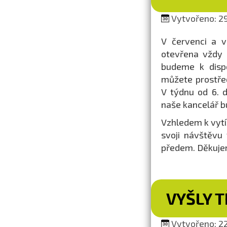
Vytvořeno: 29
V červenci a v
otevřena vždy 
budeme k dispo
můžete prostřed
V týdnu od 6. 
naše kancelář b
Vzhledem k vytíž
svoji návštěvu
předem. Děkuje
VYŠLY T
Vytvořeno: 22.