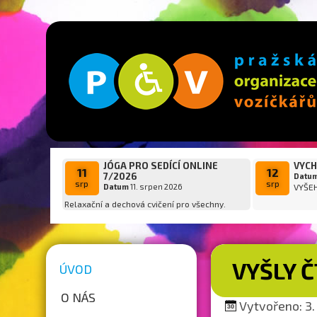
JÓGA PRO SEDÍCÍ ONLINE
VYCH
11
12
7/2026
Datu
srp
srp
Datum
11. srpen 2026
VYŠE
Relaxační a dechová cvičení pro všechny.
VYŠLY 
ÚVOD
O NÁS
Vytvořeno: 3. 