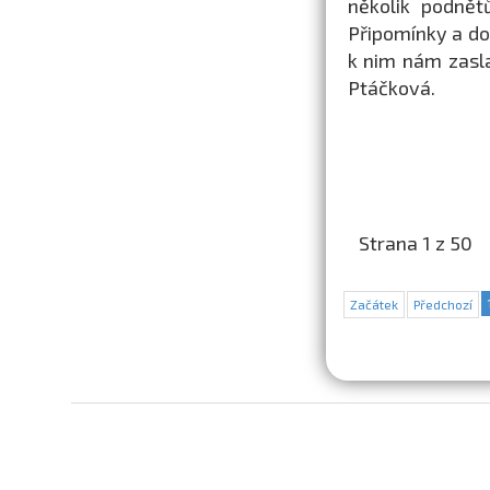
několik podnět
Připomínky a do
k nim nám zasl
Ptáčková.
Strana 1 z 50
Začátek
Předchozí