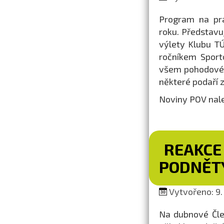
Program na prá
roku. Představu
výlety Klubu TÚ
ročníkem Sport
všem pohodové 
některé podaří 
Noviny POV nal
REAKCE
PODNĚTY
Vytvořeno: 9.
Na dubnové Člen