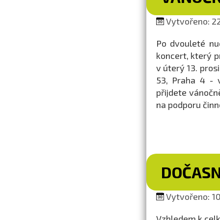
Vytvořeno: 22
Po dvouleté nu
koncert, který p
v úterý 13. pros
53, Praha 4 - 
přijdete vánočn
na podporu činn
DOČASN
Vytvořeno: 10
Vzhledem k celk