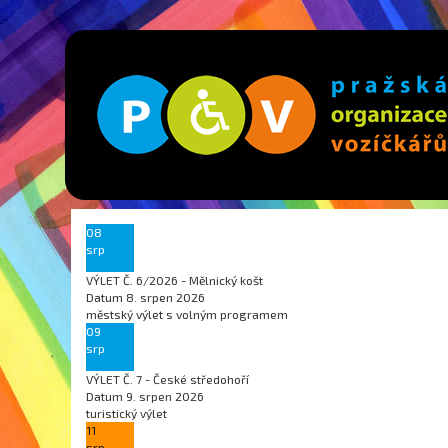
08
srp
VÝLET Č. 6/2026 - Mělnický košt
Datum
8. srpen 2026
městský výlet s volným programem
09
srp
VÝLET Č. 7 - České středohoří
Datum
9. srpen 2026
turistický výlet
11
srp