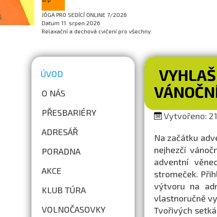
JÓGA PRO SEDÍCÍ ONLINE 7/2026
Datum
11. srpen 2026
Relaxační a dechová cvičení pro všechny.
VYHLAŠ
ÚVOD
VÁNOČNÍ
O NÁS
PŘESBARIÉRY
Vytvořeno: 21.
ADRESÁŘ
Na začátku adve
nejhezčí vánočn
PORADNA
adventní věnec
AKCE
stromeček. Přih
výtvoru na a
KLUB TÚRA
vlastnoručně vy
VOLNOČASOVKY
Tvořivých setká