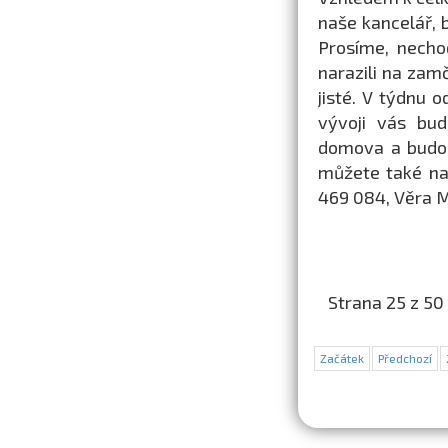
naše kancelář, 
Prosíme, necho
narazili na zam
jisté. V týdnu 
vývoji vás bu
domova a budou
můžete také na
469 084, Věra 
Strana 25 z 50
Začátek
Předchozí