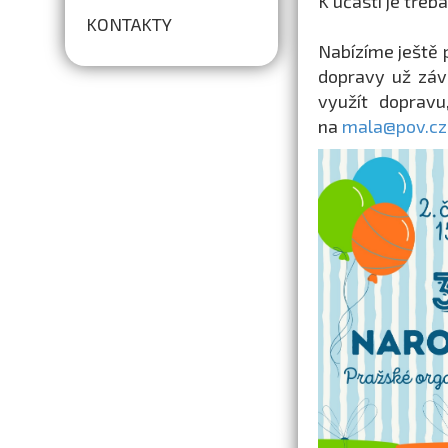
K účasti je třeb
KONTAKTY
Nabízíme ještě 
dopravy už závi
využít dopravu
na
mala@pov.cz