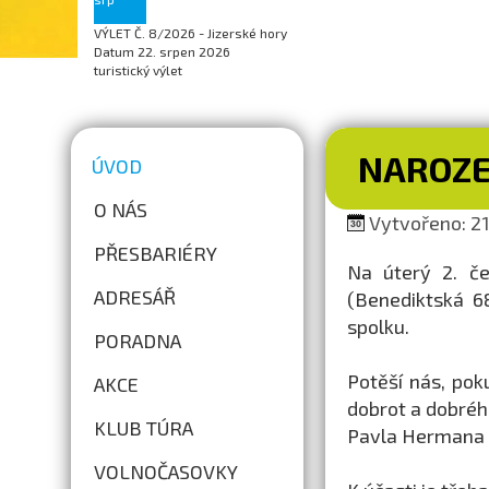
VÝLET Č. 8/2026 - Jizerské hory
Datum
22. srpen 2026
turistický výlet
NAROZE
ÚVOD
O NÁS
Vytvořeno: 21
PŘESBARIÉRY
Na úterý 2. č
ADRESÁŘ
(Benediktská 6
spolku.
PORADNA
Potěší nás, pok
AKCE
dobrot a dobréh
KLUB TÚRA
Pavla Hermana a
VOLNOČASOVKY