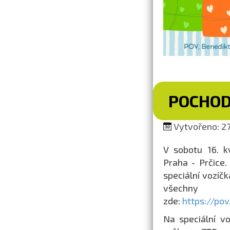
POCHOD
Vytvořeno: 27.
V sobotu 16. k
Praha - Prčice.
speciální vozíčk
všechny 
zde:
https://po
Na speciální v