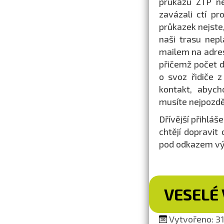
průkazu ZTP ne
zavázali ctí pr
průkazek nejste
naši trasu nepl
mailem na adr
přičemž počet d
o svoz řidiče z
kontakt, abych
musíte nejpozděj
Dřívější přihláš
chtějí dopravit
pod odkazem výš
VESELÉ 
Vytvořeno: 31