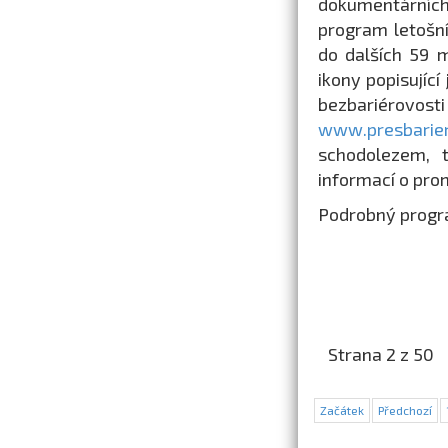
dokumentárních 
program letošní
do dalších 59 m
ikony popisující
bezbariérov
www.presbarier
schodolezem, 
informací o pro
Podrobný progra
Strana 2 z 50
Začátek
Předchozí