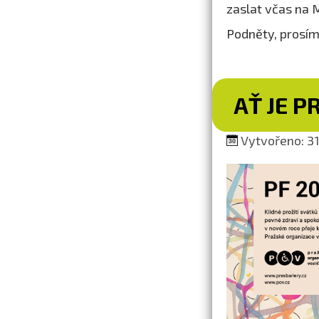
zaslat včas na
Podněty, prosím
AŤ JE P
Vytvořeno: 31.