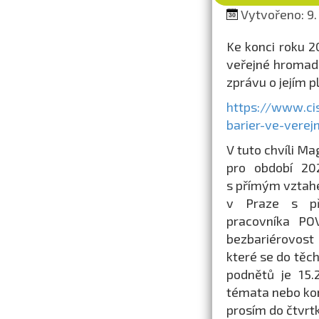
Vytvořeno: 9.
Ke konci roku 2
veřejné hromad
zprávu o jejím p
https://www.ci
barier-ve-vere
V tuto chvíli M
pro období 20
s přímým vztah
v Praze s pře
pracovníka PO
bezbariérovost
které se do těch
podnětů je 15.
témata nebo konk
prosím do čtvrtk