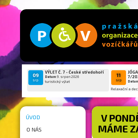
VÝLET Č. 7 - České středohoří
JÓGA
09
11
7/20
Datum
9. srpen 2026
srp
srp
turistický výlet
Datu
Relaxační a dec
V PONDĚ
ÚVOD
MÁME Z
O NÁS