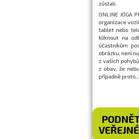
zůstali.
ONLINE JÓGA PR
organizace vozí
tablet nebo te
kliknout na od
účastníkům pos
obrázku, není n
z vašich pohybů
z obav, že nebu
případně proto,
PODNĚT
VEŘEJNÉ