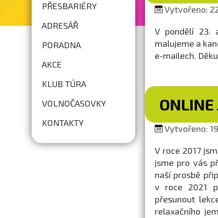
PŘESBARIÉRY
Vytvořeno: 22
ADRESÁŘ
V pondělí 23. 
malujeme a kanc
PORADNA
e-mailech. Děku
AKCE
KLUB TÚRA
ONLINE 
VOLNOČASOVKY
KONTAKTY
Vytvořeno: 19
V roce 2017 js
jsme pro vás při
naší prosbě přip
v roce 2021 př
přesunout lekc
relaxačního jem