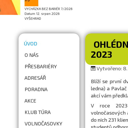
VYCHÁZKA BEZ BARIÉR 7/2026
Datum
12. srpen 2026
VYŠEHRAD
OHLÉDN
ÚVOD
2023
O NÁS
PŘESBARIÉRY
Vytvořeno: 8.
ADRESÁŘ
Blíží se první 
ledna) a Pavla
PORADNA
akcí vám předk
AKCE
V roce 2023 
KLUB TÚRA
volnočasových 
do nich 231 klie
VOLNOČASOVKY
studentů odborn