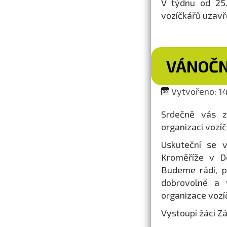
V týdnu od 25.
vozíčkářů uzavř
VÁNOČN
Vytvořeno: 14.
Srdečně vás z
organizaci vozíč
Uskuteční se v
Kroměříže v D
Budeme rádi, p
dobrovolné a 
organizace vozí
Vystoupí žáci Zá