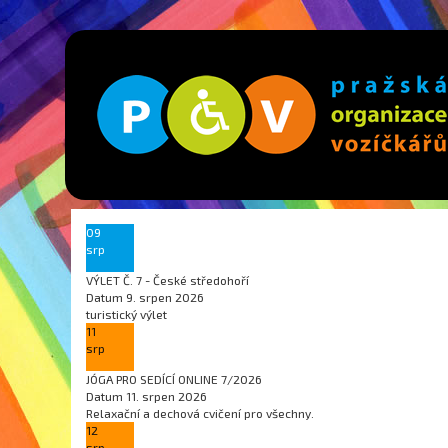
09
srp
VÝLET Č. 7 - České středohoří
Datum
9. srpen 2026
turistický výlet
11
srp
JÓGA PRO SEDÍCÍ ONLINE 7/2026
Datum
11. srpen 2026
Relaxační a dechová cvičení pro všechny.
12
srp