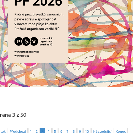
rana 3 z 50
3
tek
Předchozí
1
2
4
5
6
7
8
9
10
Následující
Konec