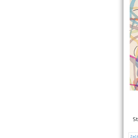
St
Začá