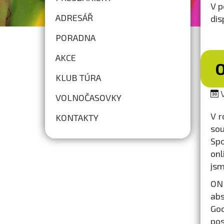
V p
ADRESÁŘ
dis
PORADNA
AKCE
O
KLUB TÚRA
V
VOLNOČASOVKY
V r
KONTAKTY
sou
Spo
onl
jsm
ON
abs
Goo
pos