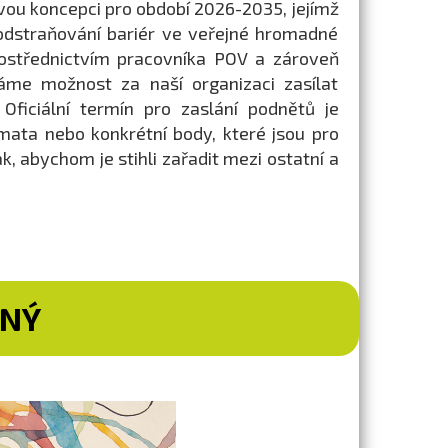
ovou koncepci pro období 2026-2035, jejímž
dstraňování bariér ve veřejné hromadné
rostřednictvím pracovníka POV a zároveň
áme možnost za naší organizaci zasílat
ficiální termín pro zaslání podnětů je
mata nebo konkrétní body, které jsou pro
k, abychom je stihli zařadit mezi ostatní a
TNÝ