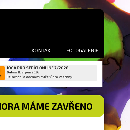
KONTAKT
FOTOGALERIE
JÓGA PRO SEDÍCÍ ONLINE 7/2026
1
Datum
11. srpen 2026
p
Relaxační a dechová cvičení pro všechny.
 ÚNORA MÁME ZAVŘENO