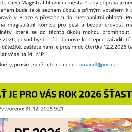
uto chvíli Magistrát hlavního města Prahy připravuje n
sahem bude také seznam úkolů s přímým vztahem k o
ravě v Praze s přesahem do metropolitní oblasti. P
na magistrátní komise pro pěší a bezbariérovost m
něty, které se do těchto úkolů mohou promítnout. O
2.2026, pokud byste rádi do nové koncepce zařadili té
 důležité, zašlete nám je prosím do čtvrtka 12.2.2026 ta
lat včas na MHMP.
něty, prosím, směřujte na email
tomandl@pov.cz
.
Ť JE PRO VÁS ROK 2026 ŠŤAS
ytvořeno: 31. 12. 2025 9:21