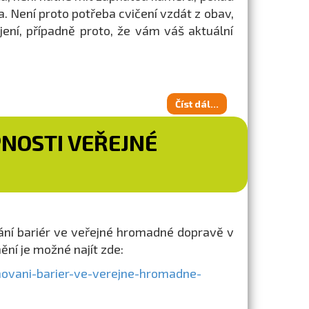
. Není proto potřeba cvičení vzdát z obav,
ení, případně proto, že vám váš aktuální
Číst dál...
NOSTI VEŘEJNÉ
ání bariér ve veřejné hromadné dopravě v
ní je možné najít zde:
ovani-barier-ve-verejne-hromadne-