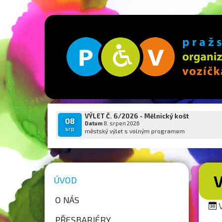
VÝLET Č. 6/2026 - Mělnický košt
08
Datum
8. srpen 2026
srp
městský výlet s volným programem
V
ÚVOD
O NÁS
V
PŘESBARIÉRY