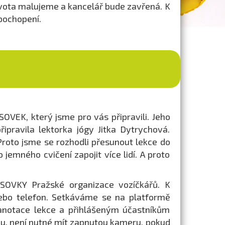
ivota malujeme a kancelář bude zavřená. K
pochopení.
VEK, který jsme pro vás připravili. Jeho
řipravila lektorka jógy Jitka Dytrychová.
Proto jsme se rozhodli přesunout lekce do
jemného cvičení zapojit více lidí. A proto
SOVKY Pražské organizace vozíčkářů. K
nebo telefon. Setkáváme se na platformě
 anotace lekce a přihlášeným účastníkům
ázku, není nutné mít zapnutou kameru, pokud