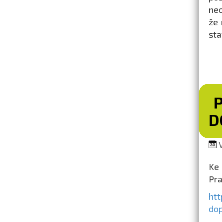
nec
že 
sta
D
V
Ke 
Pra
htt
do