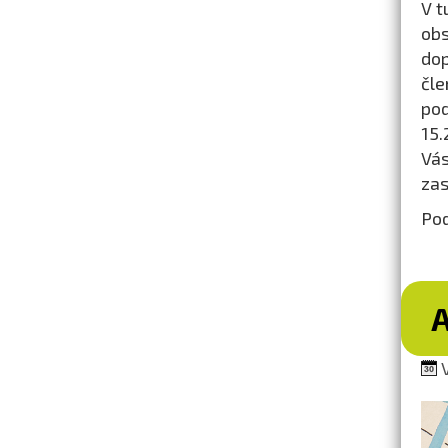
V t
ob
dop
čle
pod
15.
Vás
zas
Pod
A
V