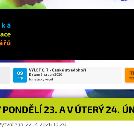
VÝLET Č. 7 - České středohoří
09
1
Datum
9. srpen 2026
srp
sr
turistický výlet
 PONDĚLÍ 23. A V ÚTERÝ 24.
ytvořeno: 22. 2. 2026 10:24