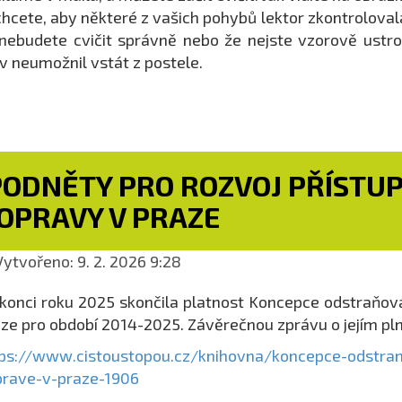
hcete, aby některé z vašich pohybů lektor zkontrolovala
nebudete cvičit správně nebo že nejste vzorově ustroj
v neumožnil vstát z postele.
PODNĚTY PRO ROZVOJ PŘÍSTUP
OPRAVY V PRAZE
ytvořeno: 9. 2. 2026 9:28
konci roku 2025 skončila platnost Koncepce odstraňov
ze pro období 2014-2025. Závěrečnou zprávu o jejím plně
ps://www.cistoustopou.cz/knihovna/koncepce-odstran
prave-v-praze-1906