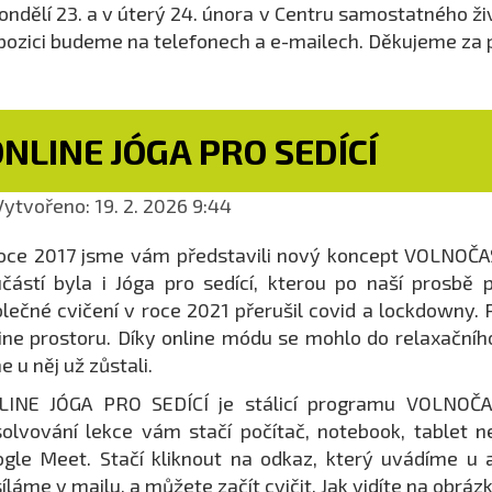
ondělí 23. a v úterý 24. února v Centru samostatného ž
pozici budeme na telefonech a e-mailech. Děkujeme za 
NLINE JÓGA PRO SEDÍCÍ
ytvořeno: 19. 2. 2026 9:44
oce 2017 jsme vám představili nový koncept VOLNOČASO
částí byla i Jóga pro sedící, kterou po naší prosbě p
lečné cvičení v roce 2021 přerušil covid a lockdowny. 
ine prostoru. Díky online módu se mohlo do relaxačního 
e u něj už zůstali.
LINE JÓGA PRO SEDÍCÍ je stálicí programu VOLNOČA
olvování lekce vám stačí počítač, notebook, tablet 
gle Meet. Stačí kliknout na odkaz, který uvádíme u
íláme v mailu, a můžete začít cvičit. Jak vidíte na obr