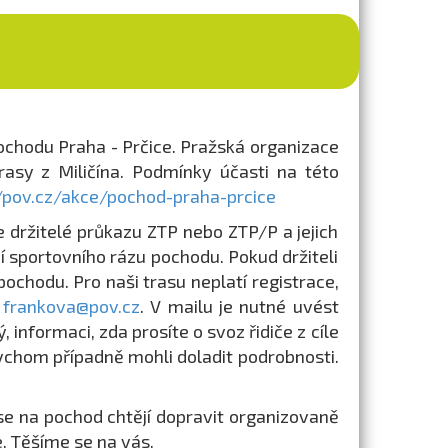
Pochodu Praha - Prčice. Pražská organizace
rasy z Miličína. Podmínky účasti na této
//pov.cz/akce/pochod-praha-prcice
 držitelé průkazu ZTP nebo ZTP/P a jejich
í sportovního rázu pochodu. Pokud držiteli
pochodu. Pro naši trasu neplatí registrace,
u
frankova@pov.cz
. V mailu je nutné uvést
informaci, zda prosíte o svoz řidiče z cíle
abychom případně mohli doladit podrobnosti.
ří se na pochod chtějí dopravit organizovaně
. Těšíme se na vás.