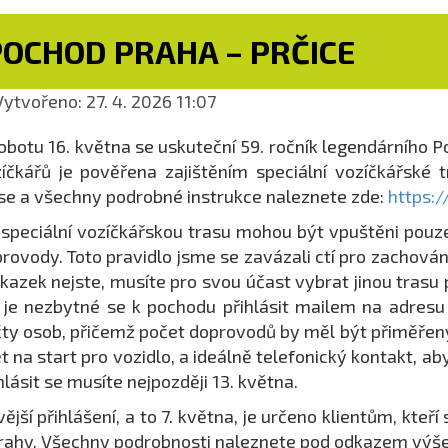
POCHOD PRAHA – PRČICE
ytvořeno: 27. 4. 2026 11:07
obotu 16. května se uskuteční 59. ročník legendárního 
íčkářů je pověřena zajištěním speciální vozíčkářské t
se a všechny podrobné instrukce naleznete zde:
https:
speciální vozíčkářskou trasu mohou být vpuštěni pouze
rovody. Toto pravidlo jsme se zavázali ctí pro zachován
kazek nejste, musíte pro svou účast vybrat jinou trasu 
 je nezbytné se k pochodu přihlásit mailem na adres
ty osob, přičemž počet doprovodů by měl být přiměřený, 
t na start pro vozidlo, a ideálně telefonický kontakt, 
hlásit se musíte nejpozději 13. května.
vější přihlášení, a to 7. května, je určeno klientům, kte
rahy. Všechny podrobnosti naleznete pod odkazem výše