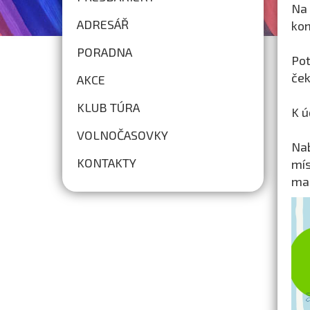
Na
ADRESÁŘ
kom
PORADNA
Pot
ček
AKCE
KLUB TÚRA
K ú
VOLNOČASOVKY
Nab
KONTAKTY
mís
ma