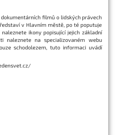
lu dokumentárních filmů o lidských právech
ředstaví v Hlavním městě, po té poputuje
 naleznete ikony popisující jejich základní
sti naleznete na specializovaném webu
pouze schodolezem, tuto informaci uvádí
edensvet.cz/