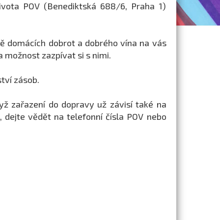
ivota POV (Benediktská 688/6, Praha 1)
mě domácích dobrot a dobrého vína na vás
 možnost zazpívat si s nimi.
tví zásob.
yž zařazení do dopravy už závisí také na
, dejte vědět na telefonní čísla POV nebo