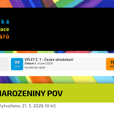
VÝLET Č. 7 - České středohoří
09
1
Datum
9. srpen 2026
srp
sr
turistický výlet
NAROZENINY POV
ytvořeno: 21. 5. 2026 10:45