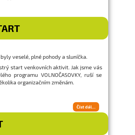
TART
byly veselé, plné pohody a sluníčka.
trý start venkovních aktivit. Jak jsme vás
celého programu VOLNOČASOVKY, ruší se
 několika organizačním změnám.
Číst dál...
T