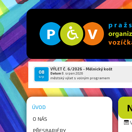
VÝLET Č. 6/2026 - Mělnický košt
08
Datum
8. srpen 2026
srp
městský výlet s volným programem
ÚVOD
O NÁS
V
PŘESBARIÉRY