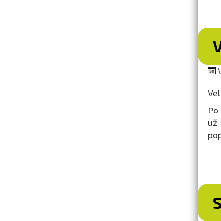
V
V
Vel
Po 
už
pop
S