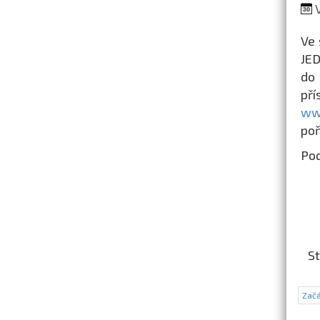
V
Ve 
JED
do 
př
ww
poř
Pod
St
Začá