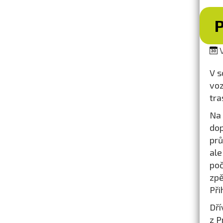
V
V s
voz
tra
Na 
dop
prů
ale
poč
zpě
Při
Dří
z P