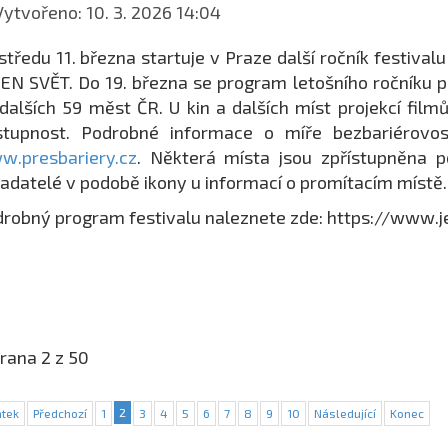
ytvořeno: 10. 3. 2026 14:04
středu 11. března startuje v Praze další ročník festiva
EN SVĚT. Do 19. března se program letošního ročníku p
dalších 59 měst ČR. U kin a dalších míst projekcí filmů
ístupnost. Podrobné informace o míře bezbariérovo
w.presbariery.cz
. Některá místa jsou zpřístupněna 
adatelé v podobě ikony u informací o promítacím místě.
robný program festivalu naleznete zde: https://www.j
rana 2 z 50
2
tek
Předchozí
1
3
4
5
6
7
8
9
10
Následující
Konec