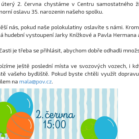
 úterý 2. června chystáme v Centru samostatného ž
orní oslavu 35. narozenin našeho spolku.
ěší nás, pokud naše polokulatiny oslavíte s námi. Kro
á hudební vystoupení Jarky Knížkové a Pavla Hermana a
časti je třeba se přihlásit, abychom dobře odhadli množs
ízíme ještě poslední místa ve svozových vozech, i kd
tě vašeho bydliště. Pokud byste chtěli využít dopravu
ilem na
mala@pov.cz
.