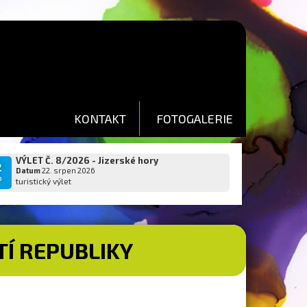
KONTAKT
FOTOGALERIE
VÝLET Č. 8/2026 - Jizerské hory
2
Datum
22. srpen 2026
p
turistický výlet
TÍ REPUBLIKY