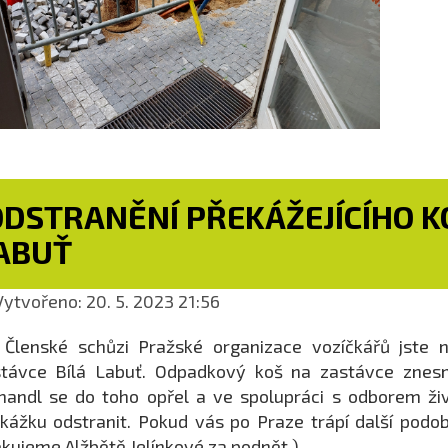
ODSTRANĚNÍ PŘEKÁŽEJÍCÍHO K
ABUŤ
ytvořeno: 20. 5. 2023 21:56
Členské schůzi Pražské organizace vozíčkářů jste n
stávce Bílá Labuť. Odpadkový koš na zastávce znes
andl se do toho opřel a ve spolupráci s odborem živ
kážku odstranit. Pokud vás po Praze trápí další podo
kujeme Alžbětě Jelínkové za podnět.)