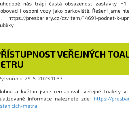
ouhodobě nás trápí častá obsazenost zastávky H1 n
obovací i osobní vozy jako parkoviště. Řešení jsme hl
: https://presbariery.cz/cz/item/14691-podnet-k-upr
ubliky
PŘÍSTUPNOST VEŘEJNÝCH TOA
ETRU
ytvořeno: 29. 5. 2023 11:37
dubnu a květnu jsme remapovali veřejné toalety v
tualizované informace naleznete zde:
https://presba
stanicich-metra