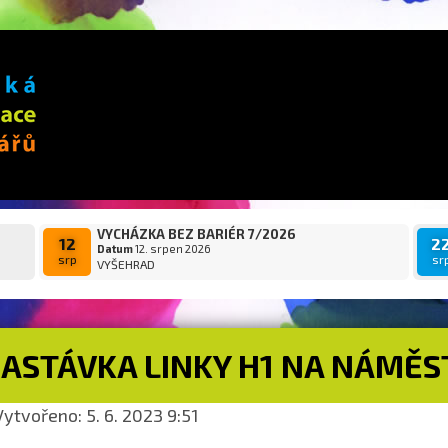
VYCHÁZKA BEZ BARIÉR 7/2026
12
2
Datum
12. srpen 2026
srp
sr
VYŠEHRAD
ZASTÁVKA LINKY H1 NA NÁMĚS
ytvořeno: 5. 6. 2023 9:51