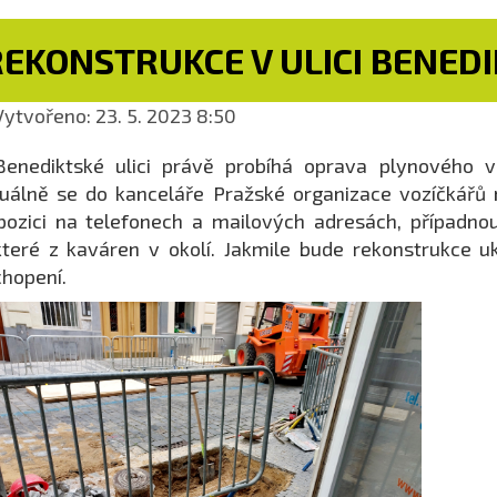
REKONSTRUKCE V ULICI BENED
ytvořeno: 23. 5. 2023 8:50
Benediktské ulici právě probíhá oprava plynového 
uálně se do kanceláře Pražské organizace vozíčkářů
pozici na telefonech a mailových adresách, případ
teré z kaváren v okolí. Jakmile bude rekonstrukce
hopení.