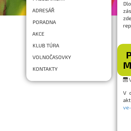
Dl
ADRESÁŘ
zás
zde
PORADNA
rep
AKCE
KLUB TÚRA
VOLNOČASOVKY
M
KONTAKTY
V
V 
ak
ve-