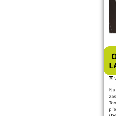
L
V
Na 
za
Tom
pře
(Dě