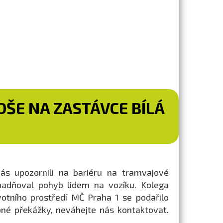
OŠE NA ZASTÁVCE BÍLÁ
ás upozornili na bariéru na tramvajové
nadňoval pohyb lidem na vozíku. Kolega
otního prostředí MČ Praha 1 se podařilo
bné překážky, neváhejte nás kontaktovat.