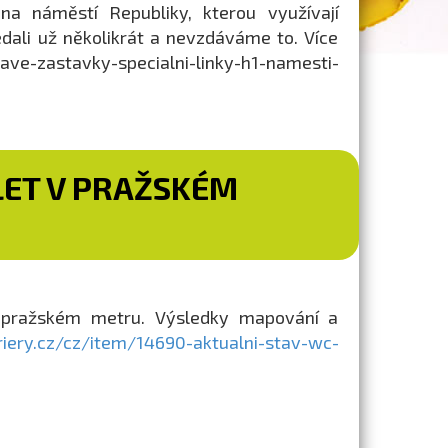
a náměstí Republiky, kterou využívají
edali už několikrát a nevzdáváme to. Více
ave-zastavky-specialni-linky-h1-namesti-
LET V PRAŽSKÉM
 pražském metru. Výsledky mapování a
riery.cz/cz/item/14690-aktualni-stav-wc-