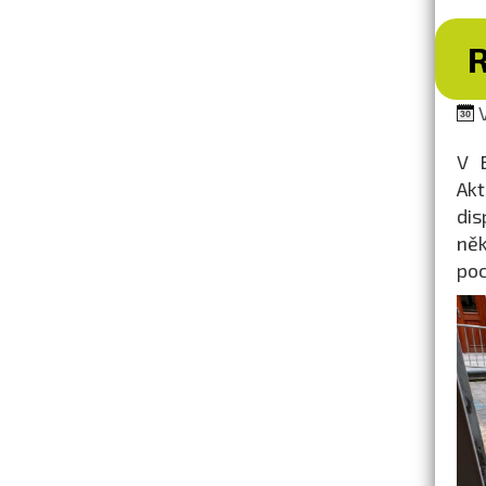
V
V 
Akt
dis
něk
poc