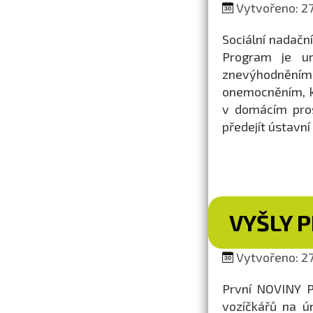
Vytvořeno: 27.
Sociální nadačn
Program je u
znevýhodnění
onemocněním, kt
v domácím pros
předejít ústavní 
VYŠLY 
Vytvořeno: 27.
První NOVINY P
vozíčkářů na ú