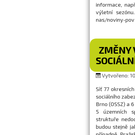
informace, nap
výletní sezónu
nas/noviny-pov
ZMĚNY 
SOCIÁLN
Vytvořeno: 10
Síť 77 okresníc
sociálního zabe
Brno (OSSZ) a 6
5 územních sp
struktuře nedo
budou stejně ja
případně Pražs