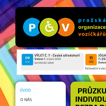
VÝLET Č. 7 - České středohoří
JÓGA
09
11
7/20
Datum
9. srpen 2026
srp
srp
turistický výlet
Datu
Relaxační a dec
PRŮZKU
ÚVOD
INDIVID
O NÁS