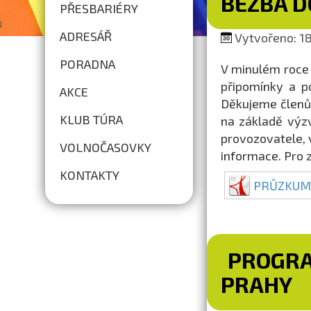
BEZBA 
PŘESBARIÉRY
ADRESÁŘ
Vytvořeno: 18
PORADNA
V minulém roce 
připomínky a po
AKCE
Děkujeme členů
KLUB TÚRA
na základě výzv
provozovatele, v
VOLNOČASOVKY
informace. Pro
KONTAKTY
PRŮZKUM
PROGRA
PRAHY