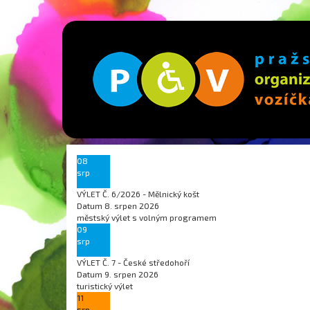
08
srp
VÝLET Č. 6/2026 - Mělnický košt
Datum
8. srpen 2026
městský výlet s volným programem
09
srp
VÝLET Č. 7 - České středohoří
Datum
9. srpen 2026
turistický výlet
11
srp