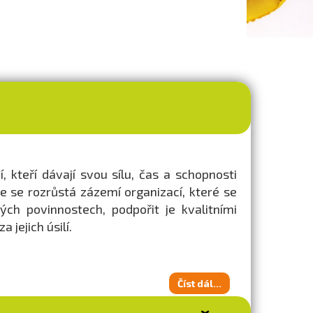
, kteří dávají svou sílu, čas a schopnosti
 že se rozrůstá zázemí organizací, které se
kých povinnostech, podpořit je kvalitními
jejich úsilí.
Číst dál...