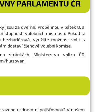
OVNY PARLAMENTU ČR
y jsou za dveřmi. Proběhnou v pátek 8. a
přístupnosti volebních místností. Pokud si
u bezbariérová, využijte možnost volit s
vám dostaví členové volební komise.
na stránkách Ministerstva vnitra ČR
im/hlasovani
či hrazenou zdravotní pojišťovnou? V našem