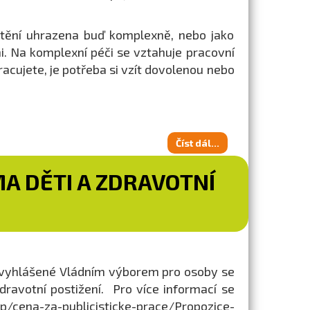
štění uhrazena buď komplexně, nebo jako
mi. Na komplexní péči se vztahuje pracovní
racujete, je potřeba si vzít dovolenou nebo
Číst dál...
A DĚTI A ZDRAVOTNÍ
že vyhlášené Vládním výborem pro osoby se
ravotní postižení. Pro více informací se
/cena-za-publicisticke-prace/Propozice-