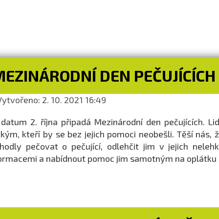
MEZINÁRODNÍ DEN PEČUJÍCÍCH
ytvořeno: 2. 10. 2021 16:49
datum 2. října připadá Mezinárodní den pečujících. Lidí
zkým, kteří by se bez jejich pomoci neobešli. Těší nás,
hodly pečovat o pečující, odlehčit jim v jejich neleh
ormacemi a nabídnout pomoc jim samotným na oplátku za 