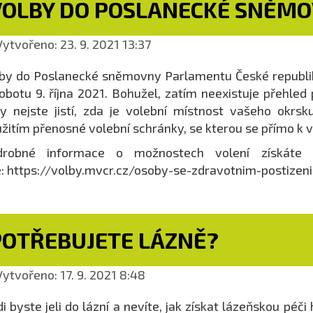
VOLBY DO POSLANECKÉ SNĚM
ytvořeno: 23. 9. 2021 13:37
by do Poslanecké sněmovny Parlamentu České republik
obotu 9. října 2021. Bohužel, zatím neexistuje přehled 
y nejste jistí, zda je volební místnost vašeho okrsk
žitím přenosné volební schránky, se kterou se přímo k 
drobné informace o možnostech volení získáte 
: https://volby.mvcr.cz/osoby-se-zdravotnim-postizen
POTŘEBUJETE LÁZNĚ?
ytvořeno: 17. 9. 2021 8:48
i byste jeli do lázní a nevíte, jak získat lázeňskou pé