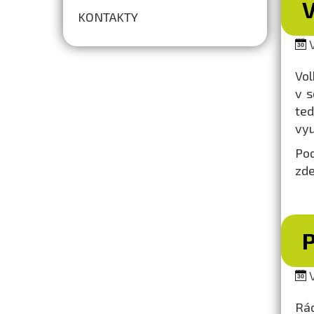
KONTAKTY
V
Vol
v s
ted
vyu
Po
zde
V
Rád