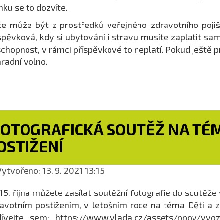
nku se to dozvíte.
e může být z prostředků veřejného zdravotního poji
spěvková, kdy si ubytování i stravu musíte zaplatit sa
chopnost, v rámci příspěvkové to neplatí. Pokud ještě p
radní volno.
FOTOGRAFICKÁ SOUTĚŽ NA TÉM
OSTIŽENÍ
ytvořeno: 13. 9. 2021 13:15
15. října můžete zasílat soutěžní fotografie do soutě
avotním postižením, v letošním roce na téma Děti a zd
ívejte sem: https://www.vlada.cz/assets/ppov/vvozp