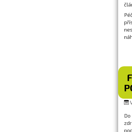
člá
Péč
pří
nes
náh
P
V
Do 
zdr
pod