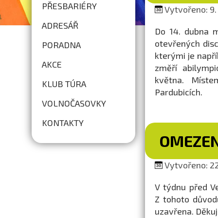
PŘESBARIÉRY
Vytvořeno: 9.
ADRESÁŘ
Do 14. dubna m
otevřených disc
PORADNA
kterými je napří
AKCE
změří abilympi
května. Míste
KLUB TÚRA
Pardubicích.
VOLNOČASOVKY
KONTAKTY
OMEZEN
Vytvořeno: 22
V týdnu před V
Z tohoto důvodu
uzavřena. Děku