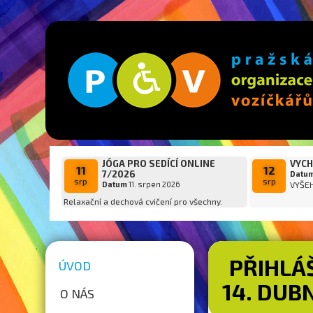
JÓGA PRO SEDÍCÍ ONLINE
VYCH
11
12
7/2026
Datu
srp
srp
Datum
11. srpen 2026
VYŠE
Relaxační a dechová cvičení pro všechny.
PŘIHLÁ
ÚVOD
14. DUB
O NÁS