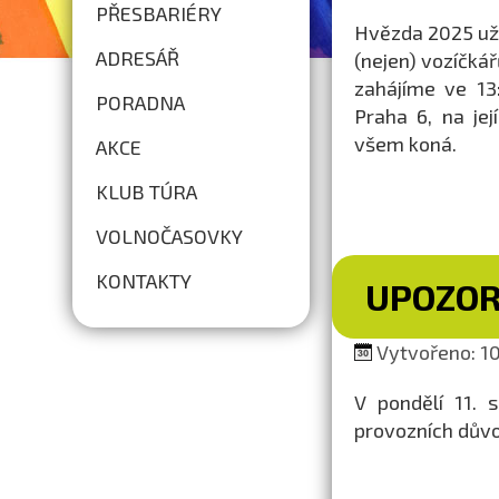
PŘESBARIÉRY
Hvězda 2025 už k
ADRESÁŘ
(nejen) vozíčkář
zahájíme ve 13
PORADNA
Praha 6, na je
všem koná.
AKCE
KLUB TÚRA
VOLNOČASOVKY
KONTAKTY
UPOZOR
Vytvořeno: 10
V pondělí 11. 
provozních dův