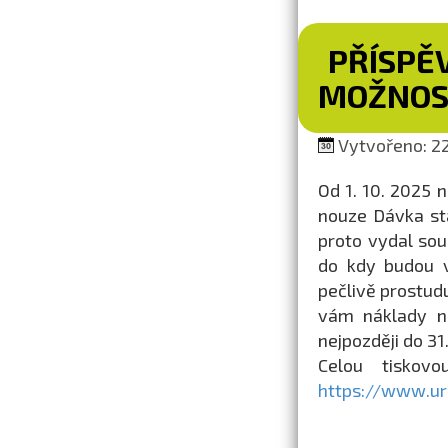
PŘÍSPĚV
MOŽNOS
Vytvořeno: 22
Od 1. 10. 2025 
nouze Dávka stá
proto vydal so
do kdy budou v
pečlivě prostud
vám náklady na
nejpozději do 31
Celou tiskov
https://www.ur