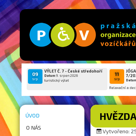
VÝLET Č. 7 - České středohoří
JÓGA
09
11
7/20
Datum
9. srpen 2026
srp
srp
turistický výlet
Datu
Relaxační a dec
HVĚZDA 
ÚVOD
O NÁS
Vytvořeno: 25