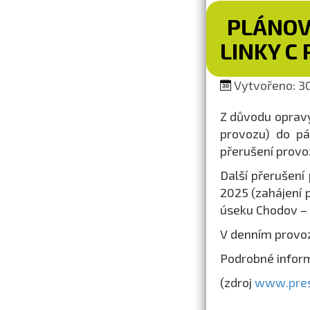
PLÁNOV
LINKY C
Vytvořeno: 30.
Z důvodu opravy
provozu) do pá
přerušení prov
Další přerušení
2025 (zahájení 
úseku Chodov –
V denním provo
Podrobné infor
(zdroj
www.pres