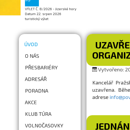
VÝLET Č. 8/2026 - Jizerské hory
Datum
22. srpen 2026
turistický výlet
UZAVŘE
ÚVOD
ORGANIZ
O NÁS
PŘESBARIÉRY
Vytvořeno: 20
ADRESÁŘ
Kancelář Pražs
uzavřena. Běhe
PORADNA
adrese
info@pov
AKCE
KLUB TÚRA
JEDNÁN
VOLNOČASOVKY