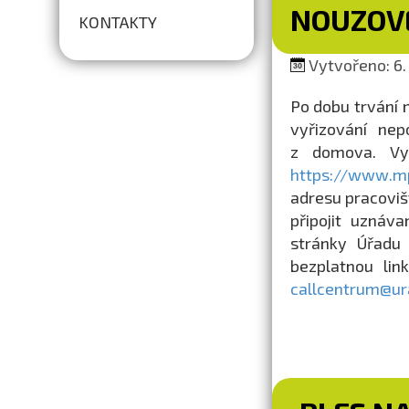
NOUZOV
KONTAKTY
Vytvořeno: 6. 
Po dobu trvání 
vyřizování nep
z domova. Vyp
https://www.mp
adresu pracoviš
připojit uznáva
stránky Úřadu
bezplatnou lin
callcentrum@ur