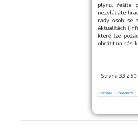
plynu, řešíte 
nezvládáte hrad
rady osob se z
Aktualitách (In
které lze požád
obrátit na nás,
Strana 33 z 50
Začátek
Předchozí