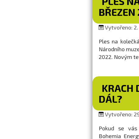
PLES N
BŘEZEN 
Vytvořeno: 2. 
Ples na kolečká
Národního muzea
2022. Novým ter
KRACH 
DÁL?
Vytvořeno: 29.
Pokud se vás 
Bohemia Energy