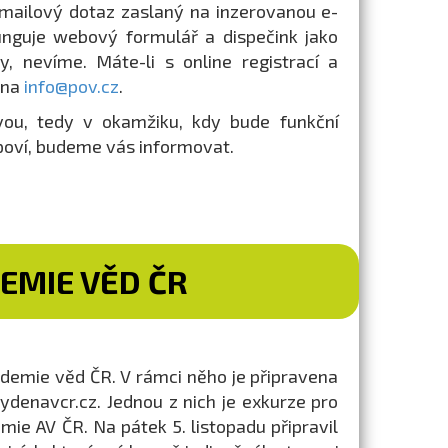
 mailový dotaz zaslaný na inzerovanou e-
unguje webový formulář a dispečink jako
y, nevíme. Máte-li s online registrací a
 na
info@pov.cz
.
vou, tedy v okamžiku, kdy bude funkční
dpoví, budeme vás informovat.
EMIE VĚD ČR
ademie věd ČR. V rámci něho je připravena
tydenavcr.cz. Jednou z nich je exkurze pro
ie AV ČR. Na pátek 5. listopadu připravil