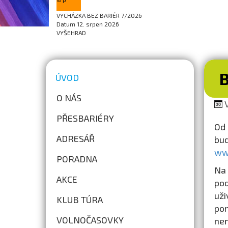
VYCHÁZKA BEZ BARIÉR 7/2026
Datum
12. srpen 2026
VYŠEHRAD
ÚVOD
O NÁS
V
PŘESBARIÉRY
Od 
ADRESÁŘ
bu
ww
PORADNA
Na 
AKCE
po
uži
KLUB TÚRA
pom
VOLNOČASOVKY
nen