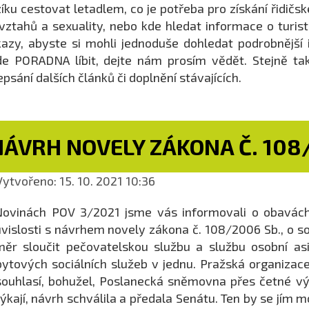
íku cestovat letadlem, co je potřeba pro získání řidičs
vztahů a sexuality, nebo kde hledat informace o turist
azy, abyste si mohli jednoduše dohledat podrobnější
e PORADNA líbit, dejte nám prosím vědět. Stejně ta
epsání dalších článků či doplnění stávajících.
ÁVRH NOVELY ZÁKONA Č. 108/
ytvořeno: 15. 10. 2021 10:36
ovinách POV 3/2021 jsme vás informovali o obavách,
vislosti s návrhem novely zákona č. 108/2006 Sb., o so
ěr sloučit pečovatelskou službu a službu osobní as
ytových sociálních služeb v jednu. Pražská organiza
ouhlasí, bohužel, Poslanecká sněmovna přes četné vý
ýkají, návrh schválila a předala Senátu. Ten by se jím mo