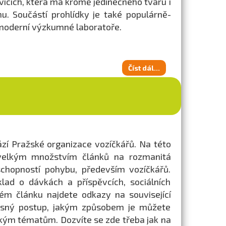
icích, která má kromě jedinečného tvaru i
. Součástí prohlídky je také populárně-
moderní výzkumné laboratoře.
Číst dál...
zí Pražské organizace vozíčkářů. Na této
elkým množstvím článků na rozmanitá
schopností pohybu, především vozíčkářů.
lad o dávkách a příspěvcích, sociálních
dém článku najdete odkazy na související
přesný postup, jakým způsobem je můžete
ickým tématům. Dozvíte se zde třeba jak na