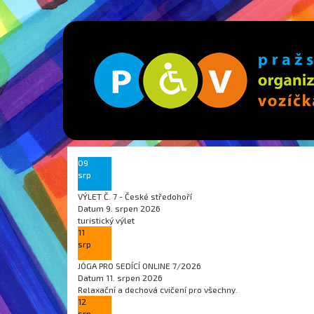
09
srp
VÝLET Č. 7 - České středohoří
Datum
9. srpen 2026
turistický výlet
11
srp
JÓGA PRO SEDÍCÍ ONLINE 7/2026
Datum
11. srpen 2026
Relaxační a dechová cvičení pro všechny.
12
srp