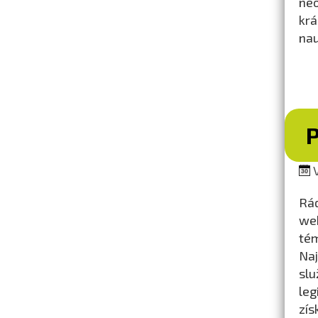
neo
krá
nau
V
Rád
we
tém
Naj
slu
leg
zís