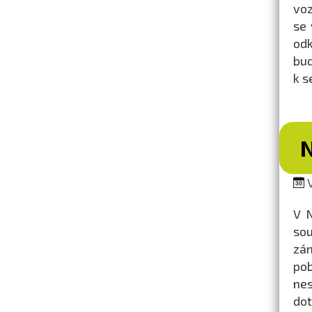
voz
se 
odk
bud
k s
N
V
V N
sou
zám
pob
nes
dot