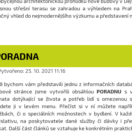
byčejnou architektonickou prohlídku nové budovy v Dejv
snou střešní terasu se zahradou a výhledem na Prahu
čný vhled do nejmodernějšího výzkumu a představení 
PORADNA
ytvořeno: 25. 10. 2021 11:16
i bychom vám představili jednu z informačních databá
bové stránce jsme vytvořili obsáhlou
PORADNU
s v
ata dotýkající se života a potřeb lidí s omezenou 
dete ji v levém menu. Přečíst si v ní můžete napřík
žbách, či o speciálních možnostech v bydlení. V kaž
islativu, na poskytovatele dané služby či dávky i 
kat. Další část článků se vztahuje ke konkrétním prakt