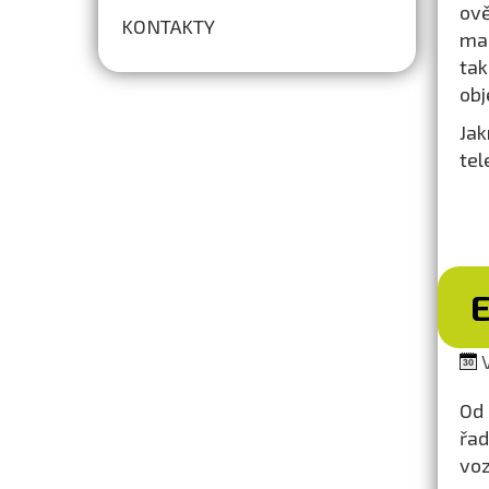
ově
KONTAKTY
mai
tak
obj
Ja
tel
V
Od 
řad
voz