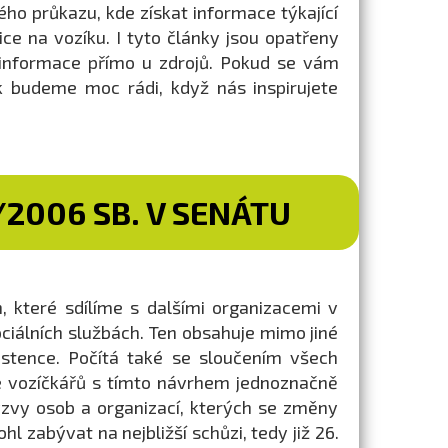
kého průkazu, kde získat informace týkající
ice na vozíku. I tyto články jsou opatřeny
 informace přímo u zdrojů. Pokud se vám
k budeme moc rádi, když nás inspirujete
2006 SB. V SENÁTU
 které sdílíme s dalšími organizacemi v
ciálních službách. Ten obsahuje mimo jiné
istence. Počítá také se sloučením všech
ce vozíčkářů s tímto návrhem jednoznačně
zvy osob a organizací, kterých se změny
hl zabývat na nejbližší schůzi, tedy již 26.