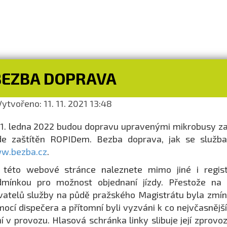
BEZBA DOPRAVA
ytvořeno: 11. 11. 2021 13:48
1. ledna 2022 budou dopravu upravenými mikrobusy zaji
de zaštítěn ROPIDem. Bezba doprava, jak se služba
w.bezba.cz
.
této webové stránce naleznete mimo jiné i registr
dmínkou pro možnost objednaní jízdy. Přestože na 
vatelů služby na půdě pražského Magistrátu byla zmín
ocí dispečera a přítomní byli vyzváni k co nejvčasnější 
í v provozu. Hlasová schránka linky slibuje její zprovo