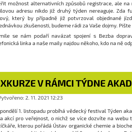
řit možnost alternativních způsobů registrace, ale na
lovou adresu nikdo již druhý týden nereaguje. Zda f
ový, který by případně již potvrzoval objednané jízd
ednávkou zkušenosti, budeme rádi za Vaše dojmy. Pište
kmile se nám podaří navázat spojení s Bezba dopra
efonická linka a naše maily najdou někoho, kdo na ně o
EXKURZE V RÁMCI TÝDNE AKAD
ytvořeno: 2. 11. 2021 12:23
pondělí 1. listopadu probíhá vědecký festival Týden ak
a akcí pro veřejnost, o nichž se více dozvíte na webu 
íčkáře, kterou pořádá Ústav organické chemie a biochem