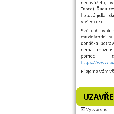
nedováželo, ově
Tesco). Řada re
hotová jídla. Z
vašem okolí.
Své dobrovolní
mezinárodní hu
donáška potrav
nemají možnost
pomoc dob
https://www.adr
Přejeme vám vše
UZAVŘE
Vytvořeno: 11.