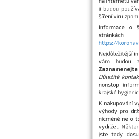
na internetu var
ji budou použív
šíření viru zpoma
Informace o š
stránkách
https://koronav
Nejdůležitější i
vám budou zo
Zaznamenejte s
Důležité kontak
nonstop inform
krajské hygienic
K nakupování vy
výhody pro drži
nicméně ne o to
vydržet. Někter
jste tedy dosu