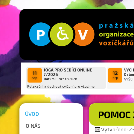
JÓGA PRO SEDÍCÍ ONLINE
VYCH
11
12
7/2026
Datu
srp
srp
Datum
11. srpen 2026
VYŠE
Relaxační a dechová cvičení pro všechny.
POMOC 
ÚVOD
O NÁS
Vytvořeno: 23