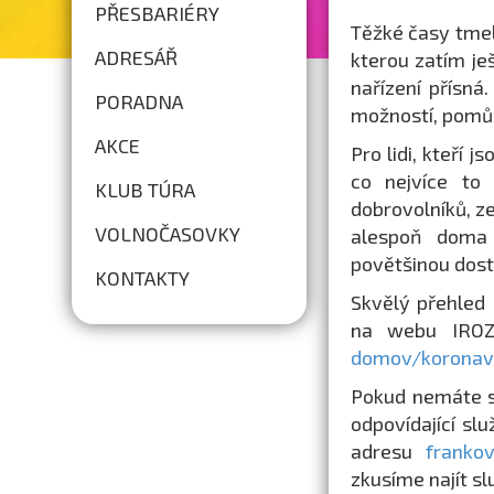
PŘESBARIÉRY
Těžké časy tmelí
ADRESÁŘ
kterou zatím ješ
nařízení přísná
PORADNA
možností, pomůž
AKCE
Pro lidi, kteří 
co nejvíce to
KLUB TÚRA
dobrovolníků, z
VOLNOČASOVKY
alespoň doma 
povětšinou dost
KONTAKTY
Skvělý přehled 
na webu IRO
domov/koronavi
Pokud nemáte s
odpovídající sl
adresu
franko
zkusíme najít sl