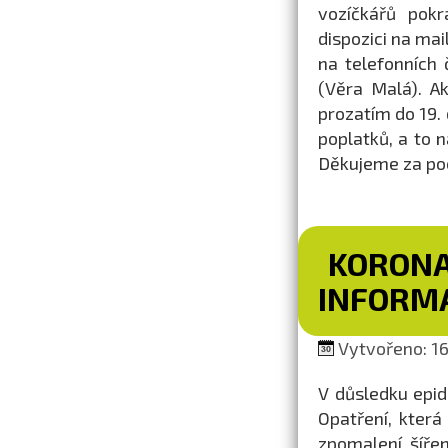
vozíčkářů pok
dispozici na ma
na telefonních
(Věra Malá). 
prozatím do 19.
poplatků, a to 
Děkujeme za po
KORONA
INFORM
Vytvořeno: 16.
V důsledku epid
Opatření, kter
zpomalení šířen