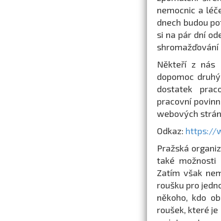
nemocnic a léče
dnech budou pot
si na pár dní o
shromažďování a
Někteří z nás a
dopomoc druhých
dostatek praco
pracovní povinn
webových stránk
Odkaz:
https:/
Pražská organiz
také možnosti 
Zatím však nem
roušku pro jedn
někoho, kdo obs
roušek, které je