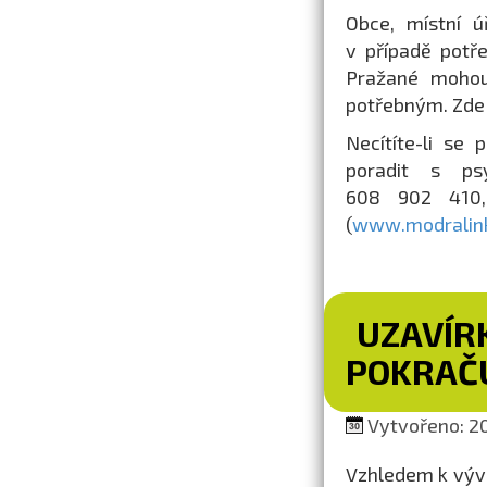
Obce, místní ú
v případě potř
Pražané mohou
potřebným. Zde 
Necítíte-li se
poradit s ps
608 902 410,
(
www.modralink
UZAVÍR
POKRAČ
Vytvořeno: 20
Vzhledem k vývo