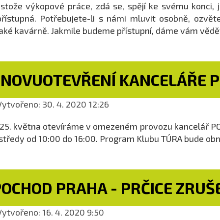
stože výkopové práce, zdá se, spějí ke svému konci, j
řístupná. Potřebujete-li s námi mluvit osobně, ozvět
aké kavárně. Jakmile budeme přístupní, dáme vám vědě
ZNOVUOTEVŘENÍ KANCELÁŘE 
ytvořeno: 30. 4. 2020 12:26
25. května otevíráme v omezeném provozu kancelář POV
středy od 10:00 do 16:00. Program Klubu TÚRA bude obn
POCHOD PRAHA - PRČICE ZRUŠ
ytvořeno: 16. 4. 2020 9:50