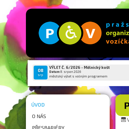
VÝLET Č. 6/2026 - Mělnický košt
08
Datum
8. srpen 2026
srp
městský výlet s volným programem
ÚVOD
O NÁS
V
PŘESBARIÉRY