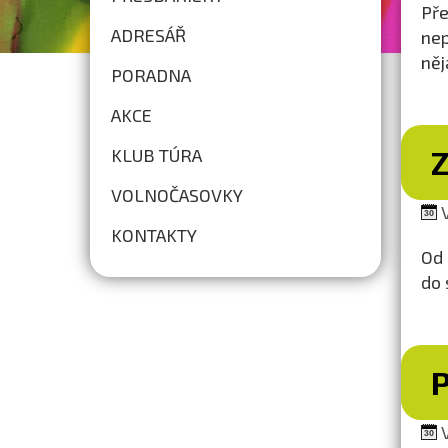
Pře
ADRESÁŘ
nep
něj
PORADNA
AKCE
KLUB TÚRA
VOLNOČASOVKY
V
KONTAKTY
Od 
do 
V