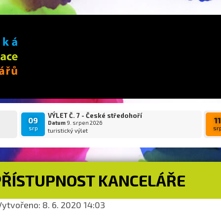
VÝLET Č. 7 - České středohoří
09
1
Datum
9. srpen 2026
srp
sr
turistický výlet
PŘÍSTUPNOST KANCELÁŘE
ytvořeno: 8. 6. 2020 14:03