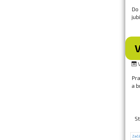
Do 
jub
V
Pra
a b
St
Začá