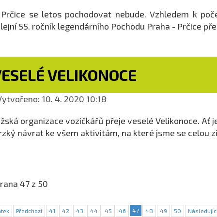
Prčice se letos pochodovat nebude. Vzhledem k poče
ilejní 55. ročník legendárního Pochodu Praha - Prčice př
VESELÉ VELIKONOCE
ytvořeno: 10. 4. 2020 10:18
žská organizace vozíčkářů přeje veselé Velikonoce. Ať 
rzký návrat ke všem aktivitám, na které jsme se celou zi
rana 47 z 50
47
tek
Předchozí
41
42
43
44
45
46
48
49
50
Následujíc