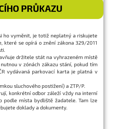
CÍHO PRŮKAZU
ho vyměnit, je totiž neplatný a riskujete
e, které se opírá o znění zákona 329/2011
ti.
avňuje držitele stát na vyhrazeném místě
nutnou v zónách zákazu stání, pokud tím
 ČR vydávaná parkovací karta je platná v
jimkou sluchového postižení) a ZTP/P.
í, konkrétní odbor záleží vždy na interní
 podle místa bydliště žadatele. Tam lze
řebujete doklady a dokumenty.