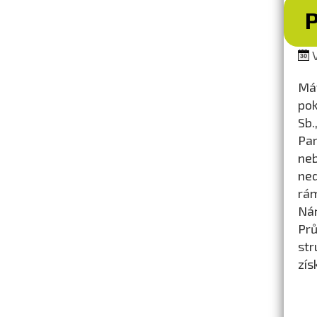
V
Mát
pok
Sb.
Par
neb
ned
rám
Nár
Prů
str
zís