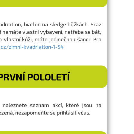
driatlon, biatlon na sledge běžkách. Sraz
d nemáte vlastní vybavení, netřeba se bát,
 vlastní kůži, máte jedinečnou šanci. Pro
cz/zimni-kvadriatlon-1-54
RVNÍ POLOLETÍ
) naleznete seznam akcí, které jsou na
ezená, nezapomeňte se přihlásit včas.