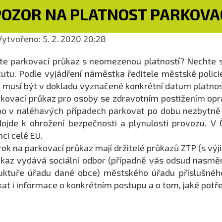
POZOR NA PLATNOST PARKOVA
ytvořeno: 5. 2. 2020 20:28
e parkovací průkaz s neomezenou platností? Nechte si 
utu. Podle vyjádření náměstka ředitele městské polici
, musí být v dokladu vyznačené konkrétní datum platnos
kovací průkaz pro osoby se zdravotním postižením opr
o v naléhavých případech parkovat po dobu nezbytně 
ojde k ohrožení bezpečnosti a plynulosti provozu. V
ci celé EU.
ok na parkovací průkaz mají držitelé průkazů ZTP (s vý
kaz vydává sociální odbor (případně vás odsud nasměruj
uktuře úřadu dané obce) městského úřadu příslušného
kat i informace o konkrétním postupu a o tom, jaké pot