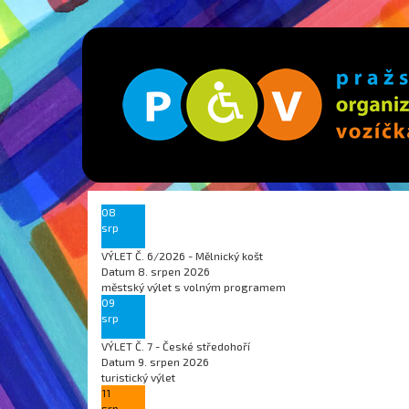
08
srp
VÝLET Č. 6/2026 - Mělnický košt
Datum
8. srpen 2026
městský výlet s volným programem
09
srp
VÝLET Č. 7 - České středohoří
Datum
9. srpen 2026
turistický výlet
11
srp