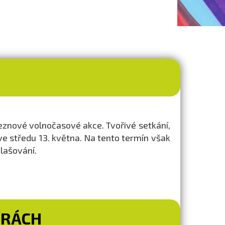
eznové volnočasové akce. Tvořivé setkání,
e středu 13. května. Na tento termín však
lašování.
ORÁCH