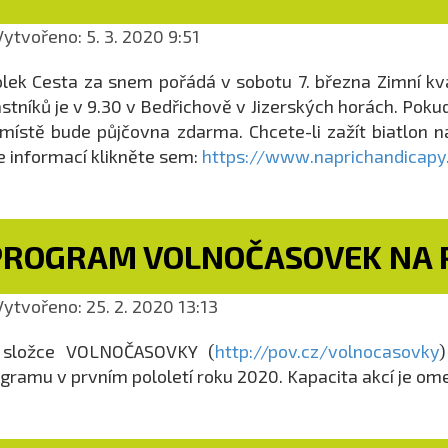
ytvořeno: 5. 3. 2020 9:51
lek Cesta za snem pořádá v sobotu 7. března Zimní kva
stníků je v 9.30 v Bedřichově v Jizerských horách. Poku
místě bude půjčovna zdarma. Chcete-li zažít biatlon na
e informací klikněte sem:
https://www.naprichandicapy.
PROGRAM VOLNOČASOVEK NA P
ytvořeno: 25. 2. 2020 13:13
 složce VOLNOČASOVKY (
http://pov.cz/volnocasovky
gramu v prvním pololetí roku 2020. Kapacita akcí je om