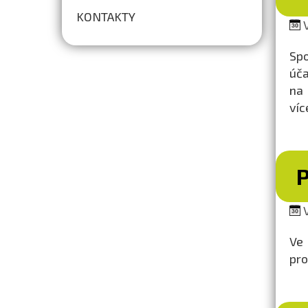
KONTAKTY
V
Spo
úča
na 
víc
V
Ve
pro