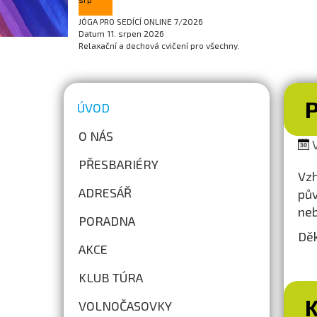
JÓGA PRO SEDÍCÍ ONLINE 7/2026
Datum
11. srpen 2026
Relaxační a dechová cvičení pro všechny.
ÚVOD
O NÁS
V
PŘESBARIÉRY
Vzh
ADRESÁŘ
pův
neb
PORADNA
Děk
AKCE
KLUB TÚRA
VOLNOČASOVKY