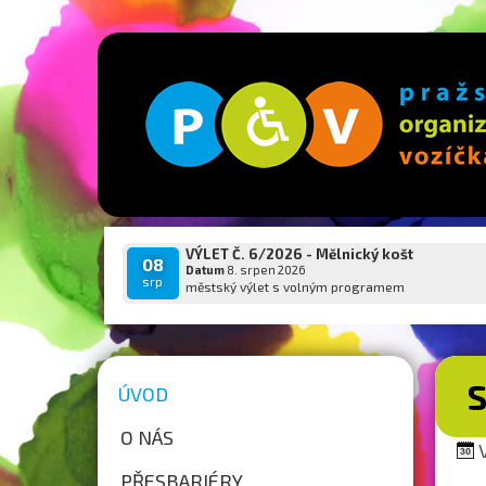
VÝLET Č. 6/2026 - Mělnický košt
08
Datum
8. srpen 2026
srp
městský výlet s volným programem
S
ÚVOD
O NÁS
V
PŘESBARIÉRY