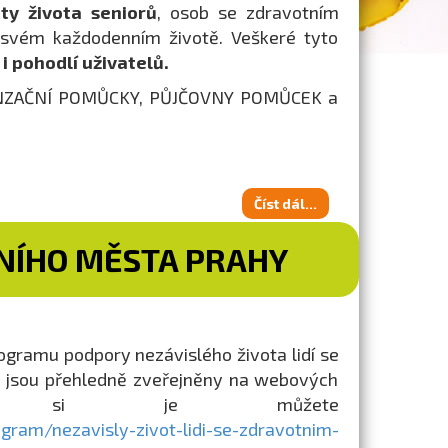
ity života seniorů
, osob se zdravotním
e svém každodenním životě. Veškeré tyto
i pohodlí uživatelů.
MPENZAČNÍ POMŮCKY, PŮJČOVNY POMŮCEK a
Číst dál...
VNÍHO MĚSTA PRAHY
ogramu podpory nezávislého života lidí se
 jsou přehledně zveřejněny na webových
dovat si je můžete
gram/nezavisly-zivot-lidi-se-zdravotnim-