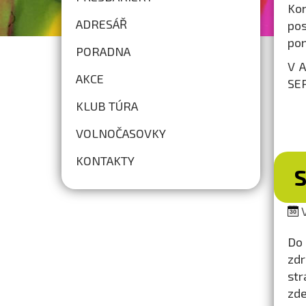
Ko
ADRESÁŘ
pos
pom
PORADNA
V 
AKCE
SE
KLUB TÚRA
VOLNOČASOVKY
KONTAKTY
V
Do 
zdr
s
z