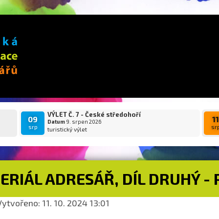
VÝLET Č. 7 - České středohoří
09
1
Datum
9. srpen 2026
srp
sr
turistický výlet
ERIÁL ADRESÁŘ, DÍL DRUHÝ -
ytvořeno: 11. 10. 2024 13:01