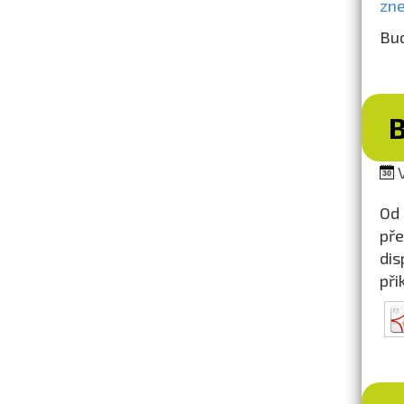
zn
Bud
V
Od 
pře
dis
při