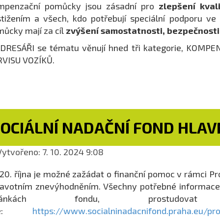
mpenzační pomůcky jsou zásadní pro
zlepšení kval
tižením a všech, kdo potřebují speciální podporu v
ůcky mají za cíl
zvýšení samostatnosti, bezpečnosti 
ADRESÁŘI se tématu věnují hned tři kategorie, KO
RVISU VOZÍKŮ.
SOCIÁLNÍ NADAČNÍ FOND HLA
ytvořeno: 7. 10. 2024 9:08
20. října je možné zažádat o finanční pomoc v rámci Pr
avotním znevýhodněním. Všechny potřebné informace
tránkách fondu, prostu
de:
https://www.socialninadacnifond.praha.eu/pro