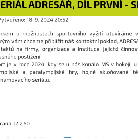
ERIÁL ADRESÁŘ, DÍL PRVNÍ - 
ytvořeno: 18. 9. 2024 20:52
ánkem o možnostech sportovního vyžití otevíráme 
rým vám chceme přiblížit náš kontaktní poklad, ADRESÁŘ
taktů na firmy, organizace a instituce, jejichž či
esného postižení.
rt je v roce 2024, kdy se u nás konalo MS v hokeji, u
ympijské a paralympijské hry, hojně skloňované t
namovacího seriálu.
rana 12 z 50