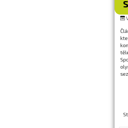
S
V
Čl
kte
kon
těl
Spo
ol
sez
St