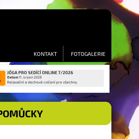
KONTAKT
FOTOGALERIE
JÓGA PRO SEDÍCÍ ONLINE 7/2026
1
Datum
11. srpen 2026
p
Relaxační a dechová cvičení pro všechny.
 POMŮCKY