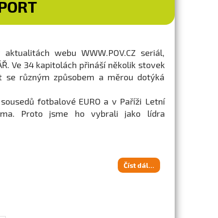
SPORT
v aktualitách webu WWW.POV.CZ seriál,
. Ve 34 kapitolách přináší několik stovek
nnost se různým způsobem a měrou dotýká
 sousedů fotbalové EURO a v Paříži Letní
éma. Proto jsme ho vybrali jako lídra
Číst dál...