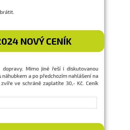
brátit.
2024 NOVÝ CENÍK
a dopravy. Mimo jiné řeší i diskutovanou
 s náhubkem a po předchozím nahlášení na
zvíře ve schráně zaplatíte 30,- Kč. Ceník