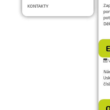
Zap
KONTAKTY
pom
pot
Dě
V
Nár
Usk
čís