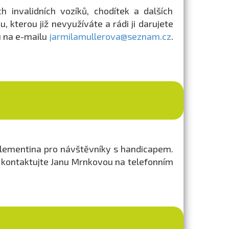
 invalidních vozíků, chodítek a dalších
, kterou již nevyužíváte a rádi ji darujete
u na e-mailu
jarmilamullerova@seznam.cz
.
 Klementina pro návštěvníky s handicapem.
u kontaktujte Janu Mrnkovou na telefonním