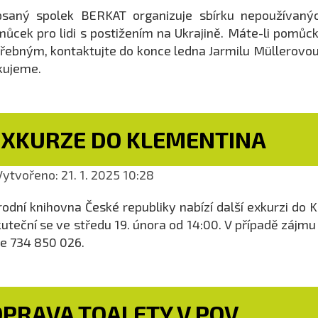
saný spolek BERKAT organizuje sbírku nepoužívaných
ůcek pro lidi s postižením na Ukrajině. Máte-li pomůcku
řebným, kontaktujte do konce ledna Jarmilu Müllerovo
kujeme.
EXKURZE DO KLEMENTINA
ytvořeno: 21. 1. 2025 10:28
odní knihovna České republiky nabízí další exkurzi do
uteční se ve středu 19. února od 14:00. V případě zájm
le 734 850 026.
OPRAVA TOALETY V POV