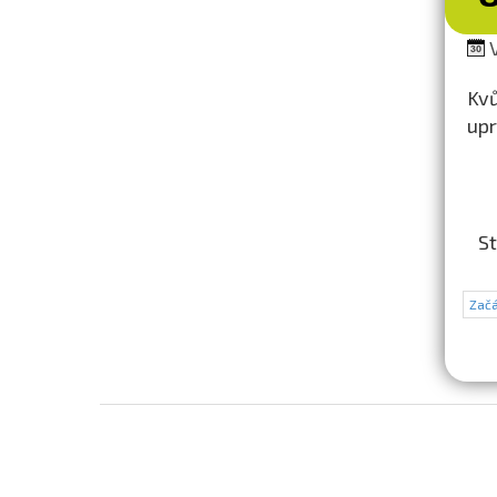
V
Kvů
upr
St
Začá