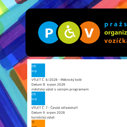
08
srp
VÝLET Č. 6/2026 - Mělnický košt
Datum
8. srpen 2026
městský výlet s volným programem
09
srp
VÝLET Č. 7 - České středohoří
Datum
9. srpen 2026
turistický výlet
11
srp