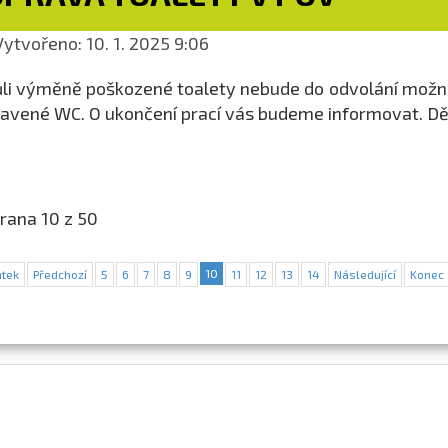
ytvořeno: 10. 1. 2025 9:06
li výměně poškozené toalety nebude do odvolání možné
avené WC. O ukončení prací vás budeme informovat. D
rana 10 z 50
10
tek
Předchozí
5
6
7
8
9
11
12
13
14
Následující
Konec