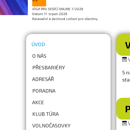
JÓGA PRO SEDÍCÍ ONLINE 7/2026
Datum
11. srpen 2026
Relaxační a dechová cvičení pro všechny.
V
ÚVOD
O NÁS
V
PŘESBARIÉRY
S n
ADRESÁŘ
sta
PORADNA
AKCE
KLUB TÚRA
V
VOLNOČASOVKY