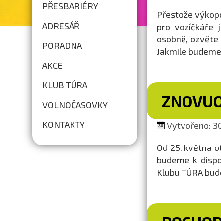
PŘESBARIÉRY
Přestože výkopo
ADRESÁŘ
pro vozíčkáře j
osobně, ozvěte 
PORADNA
Jakmile budeme 
AKCE
KLUB TÚRA
ZNOVUO
VOLNOČASOVKY
KONTAKTY
Vytvořeno: 30
Od 25. května 
budeme k dispo
Klubu TÚRA bude