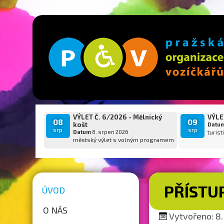
VÝLET Č. 6/2026 - Mělnický
VÝLET
08
09
košt
Datu
srp
srp
Datum
8. srpen 2026
turist
městský výlet s volným programem
PŘÍSTU
ÚVOD
O NÁS
Vytvořeno: 8.