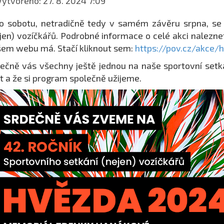
ytvořeno: 27. 8. 2024 7:09
o sobotu, netradičně tedy v samém závěru srpna, se 
jen) vozíčkářů. Podrobné informace o celé akci nalezn
em webu má. Stačí kliknout sem:
https://pov.cz/akce/
ečně vás všechny ještě jednou na naše sportovní set
t a že si program společně užijeme.