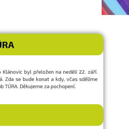
ÚRA
lánovic byl přeložen na neděli 22. září.
á. Zda se bude konat a kdy, včas sdělíme
lub TÚRA. Děkujeme za pochopení.
U