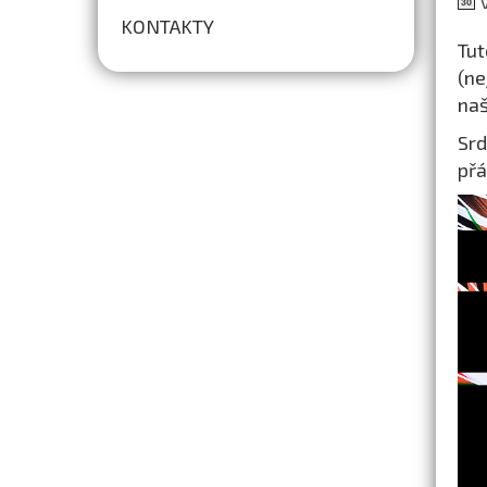
V
KONTAKTY
Tut
(ne
naš
Srd
přá