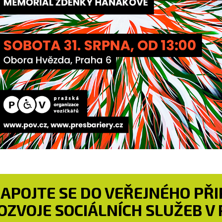
ZAPOJTE SE DO VEŘEJNÉHO PŘ
OZVOJE SOCIÁLNÍCH SLUŽEB V