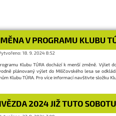
ZMĚNA V PROGRAMU KLUBU T
ytvořeno: 18. 9. 2024 8:52
rogramu Klubu TÚRA dochází k menší změně. Výlet do K
odně plánovaný výlet do Milíčovského lesa se odklád
nům Klubu TÚRA. Pro více informací navštivte složku K
HVĚZDA 2024 JIŽ TUTO SOBOT