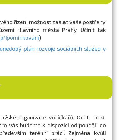
ového řízení možnost zaslat vaše postřehy
území Hlavního města Prahy. Učinit tak
 připomínkování
)
dnědobý plán rozvoje sociálních služeb v
V
ražské organizace vozíčkářů. Od 1. do 4.
pro vás budeme k dispozici od pondělí do
ředevším terénní práci. Zejména kvůli