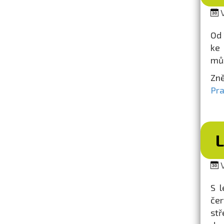
V
Od 
ke 
můž
Zně
Pr
V
S l
čer
st