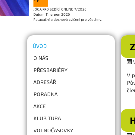
JÓGA PRO SEDÍCÍ ONLINE 7/2026
Datum
11. srpen 2026
Relaxační a dechová cvičení pro všechny.
ÚVOD
O NÁS
V
PŘESBARIÉRY
V p
ADRESÁŘ
Pův
čle
PORADNA
AKCE
KLUB TÚRA
VOLNOČASOVKY