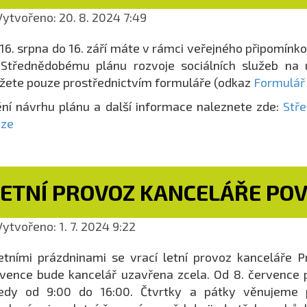
ytvořeno: 20. 8. 2024 7:49
16. srpna do 16. září máte v rámci veřejného připomínk
Střednědobému plánu rozvoje sociálních služeb na 
ete pouze prostřednictvím formuláře (odkaz
Formulář
ní návrhu plánu a další informace naleznete zde:
Stře
aze
LETNÍ PROVOZ KANCELÁŘE PO
ytvořeno: 1. 7. 2024 9:22
etními prázdninami se vrací letní provoz kanceláře P
vence bude kancelář uzavřena zcela. Od 8. července 
ředy od 9:00 do 16:00. Čtvrtky a pátky věnujeme p