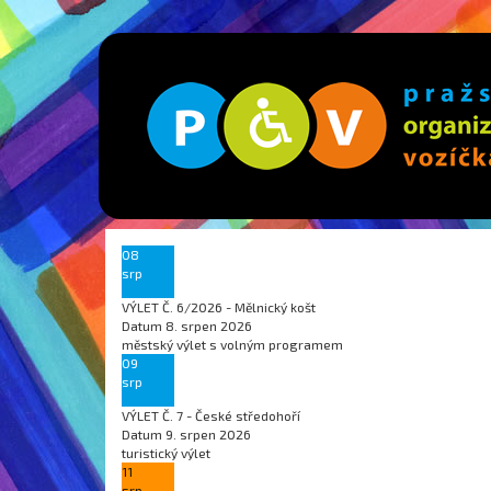
08
srp
VÝLET Č. 6/2026 - Mělnický košt
Datum
8. srpen 2026
městský výlet s volným programem
09
srp
VÝLET Č. 7 - České středohoří
Datum
9. srpen 2026
turistický výlet
11
srp