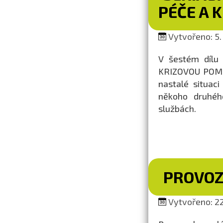
PÉČE A 
Vytvořeno: 5.
V šestém dílu 
KRIZOVOU POMOC.
nastalé situac
někoho druhéh
službách.
PROVOZ
Vytvořeno: 22