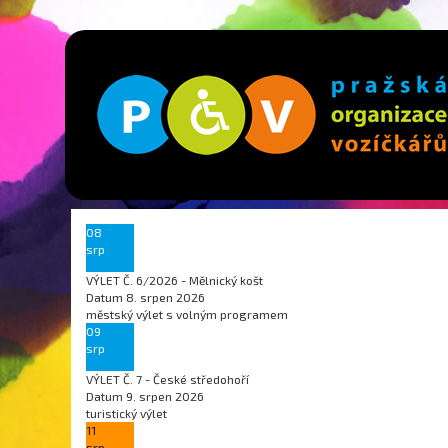
08
srp
VÝLET Č. 6/2026 - Mělnický košt
Datum
8. srpen 2026
městský výlet s volným programem
09
srp
VÝLET Č. 7 - České středohoří
Datum
9. srpen 2026
turistický výlet
11
srp