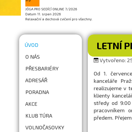
JÓGA PRO SEDÍCÍ ONLINE 7/2026
Datum
11. srpen 2026
Relaxační a dechová cvičení pro všechny.
LETNÍ 
ÚVOD
O NÁS
Vytvořeno: 25
PŘESBARIÉRY
Od 1. července
ADRESÁŘ
kanceláře Praž
realizujeme v t
PORADNA
klienty kancel
středy od 9:00
AKCE
pracovníkem o
KLUB TÚRA
předem. Přejem
VOLNOČASOVKY