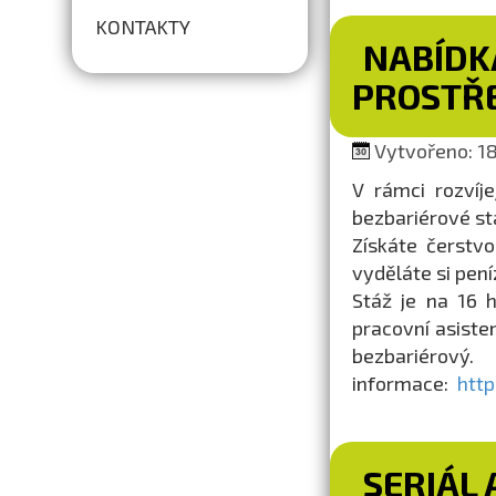
KONTAKTY
NABÍDK
PROSTŘ
Vytvořeno: 18.
V rámci rozvíj
bezbariérové s
Získáte čerstvo
vyděláte si pení
Stáž je na 16 h 
pracovní asiste
bezbariérov
informace:
http
SERIÁL 