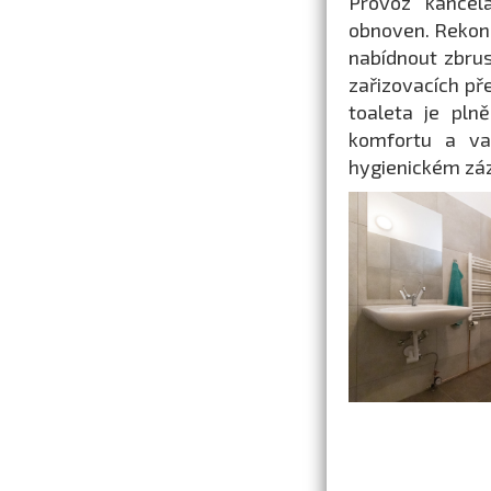
Provoz kancel
obnoven. Rekon
nabídnout zbrus
zařizovacích př
toaleta je pln
komfortu a var
hygienickém záz