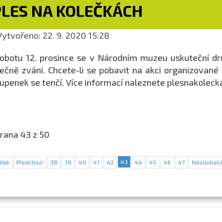
PLES NA KOLEČKÁCH
ytvořeno: 22. 9. 2020 15:28
obotu 12. prosince se v Národním muzeu uskuteční dr
ečně zváni. Chcete-li se pobavit na akci organizované
upenek se tenčí. Více informací naleznete plesnakoleck
rana 43 z 50
43
tek
Předchozí
38
39
40
41
42
44
45
46
47
Následujíc