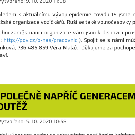
ytvořeno: 9. 10. 2020 11:08
ledem k aktuálnímu vývoji epidemie covidu-19 jsme nu
žské organizace vozíčkářů. Ruší se také volnočasovky p
chni zaměstnanci organizace vám jsou k dispozici pro
e:
http://pov.cz/o-nas/pracovnici
). Spojit se s námi mů
nková, 736 485 859 Věra Malá). Děkujeme za pochop
aví.
SPOLEČNĚ NAPŘÍČ GENERACEMI
OUTĚŽ
ytvořeno: 5. 10. 2020 10:58
dní výbor pro osoby se zdravotním postižením každoroč