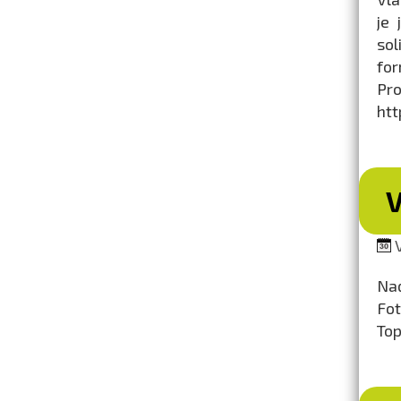
je
sol
for
P
htt
V
V
Nad
Fot
Top