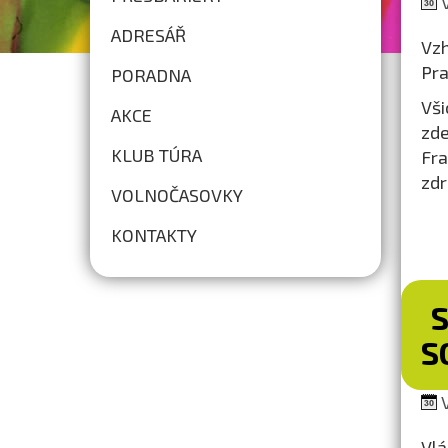
V
ADRESÁŘ
Vzh
Pra
PORADNA
Vši
AKCE
zd
KLUB TÚRA
Fra
zdr
VOLNOČASOVKY
KONTAKTY
S
V
Vlá