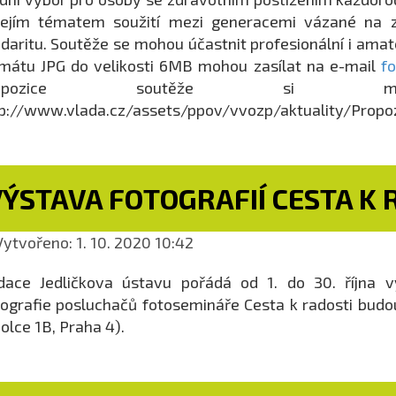
 jejím tématem soužití mezi generacemi vázané na 
idaritu. Soutěže se mohou účastnit profesionální i ama
mátu JPG do velikosti 6MB mohou zasílat na e-mail
f
ropozice soutěže si mů
p://www.vlada.cz/assets/ppov/vvozp/aktuality/Propoz
ÝSTAVA FOTOGRAFIÍ CESTA K 
ytvořeno: 1. 10. 2020 10:42
ace Jedličkova ústavu pořádá od 1. do 30. října vý
ografie posluchačů fotosemináře Cesta k radosti bud
olce 1B, Praha 4).