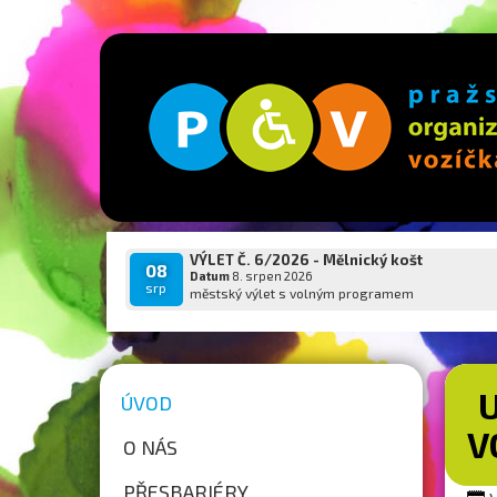
VÝLET Č. 6/2026 - Mělnický košt
08
Datum
8. srpen 2026
srp
městský výlet s volným programem
ÚVOD
V
O NÁS
PŘESBARIÉRY