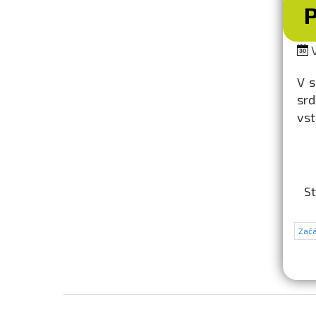
V
V s
srd
vst
St
Začá