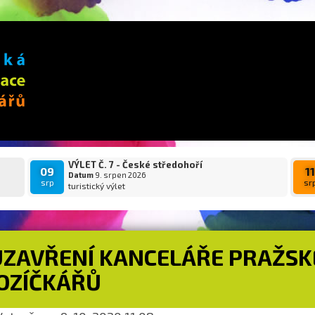
VÝLET Č. 7 - České středohoří
09
1
Datum
9. srpen 2026
srp
sr
turistický výlet
UZAVŘENÍ KANCELÁŘE PRAŽSK
OZÍČKÁŘŮ