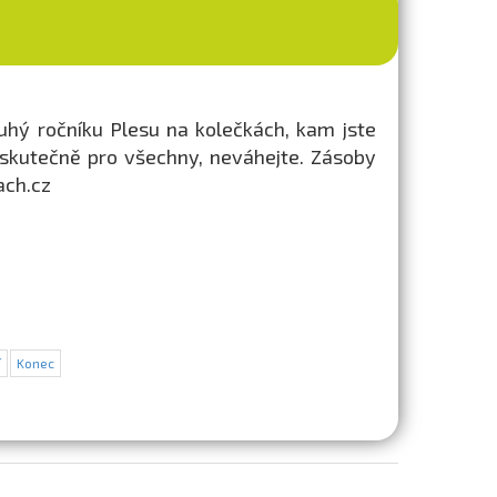
uhý ročníku Plesu na kolečkách, kam jste
 skutečně pro všechny, neváhejte. Zásoby
ach.cz
í
Konec