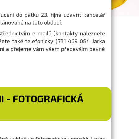
ceni do pátku 23. října uzavřít kancelář
lánované na toto období.
střednictvím e-mailů (kontakty naleznete
žete také telefonicky (731 469 084 Jarka
ení a přejeme vám všem především pevné
 - FOTOGRAFICKÁ
ně vyhlašuje fotografickou soutěž. Letos