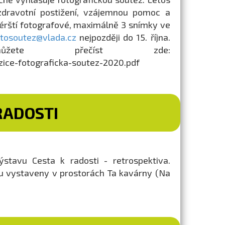
zdravotní postižení, vzájemnou pomoc a
térští fotografové, maximálně 3 snímky ve
otosoutez@vlada.cz
nejpozději do 15. října.
žete přečíst zde:
ice-fotograficka-soutez-2020.pdf
RADOSTI
stavu Cesta k radosti - retrospektiva.
ou vystaveny v prostorách Ta kavárny (Na