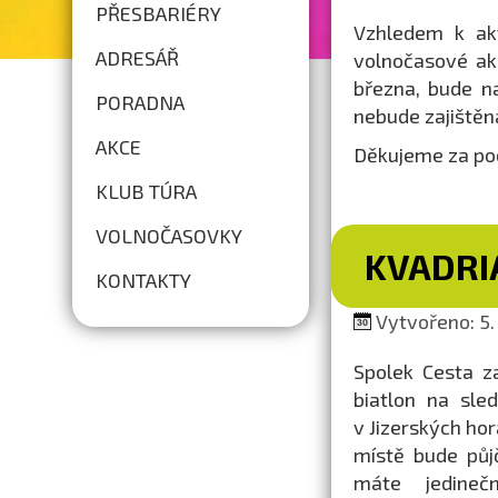
PŘESBARIÉRY
Vzhledem k akt
ADRESÁŘ
volnočasové ak
března, bude n
PORADNA
nebude zajištěn
AKCE
Děkujeme za po
KLUB TÚRA
VOLNOČASOVKY
KVADRI
KONTAKTY
Vytvořeno: 5. 
Spolek Cesta z
biatlon na sle
v Jizerských ho
místě bude půjč
máte jedineč