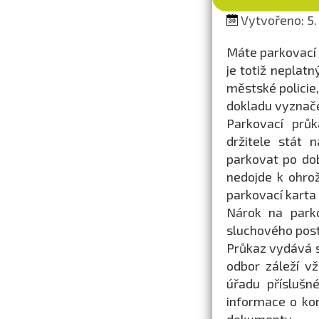
Vytvořeno: 5.
Máte parkovací 
je totiž neplatn
městské policie,
dokladu vyznače
Parkovací prů
držitele stát
parkovat po do
nedojde k ohro
parkovací karta 
Nárok na parko
sluchového post
Průkaz vydává s
odbor záleží v
úřadu příslušn
informace o ko