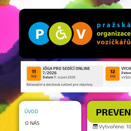
JÓGA PRO SEDÍCÍ ONLINE
VYCH
11
12
7/2026
Datu
srp
srp
Datum
11. srpen 2026
VYŠE
Relaxační a dechová cvičení pro všechny.
PREVEN
ÚVOD
O NÁS
Vytvořeno: 10.