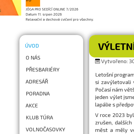
JÓGA PRO SEDÍCÍ ONLINE 7/2026
Datum
11. srpen 2026
Relaxační a dechová cvičení pro všechny.
VÝLETNÍ
ÚVOD
O NÁS
Vytvořeno: 30
PŘESBARIÉRY
Letošní progra
ADRESÁŘ
si zavýletovali 
Počasí nám větš
PORADNA
jeden výlet jsme
lapálie s předpo
AKCE
V roce 2023 by
KLUB TÚRA
zrušen, dalších
VOLNOČASOVKY
měst a měly vol