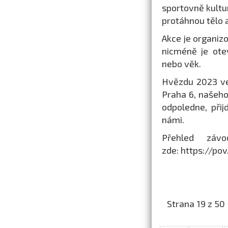
sportovně kultur
protáhnou tělo a
Akce je organiz
nicméně je ote
nebo věk.
Hvězdu 2023 ve
Praha 6, našeh
odpoledne, při
námi.
Přehled záv
zde: https://po
Strana 19 z 50