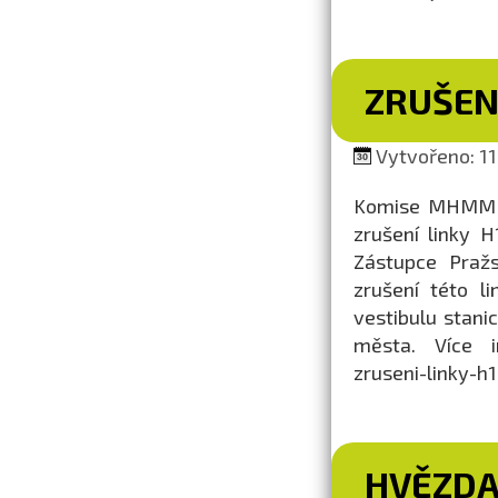
ZRUŠENÍ
Vytvořeno: 11.
Komise MHMM pr
zrušení linky 
Zástupce Pražs
zrušení této l
vestibulu stani
města. Více in
zruseni-linky-h1
HVĚZDA 