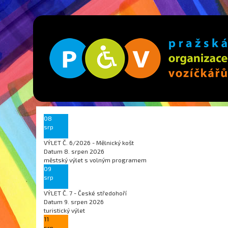
08
srp
VÝLET Č. 6/2026 - Mělnický košt
Datum
8. srpen 2026
městský výlet s volným programem
09
srp
VÝLET Č. 7 - České středohoří
Datum
9. srpen 2026
turistický výlet
11
srp