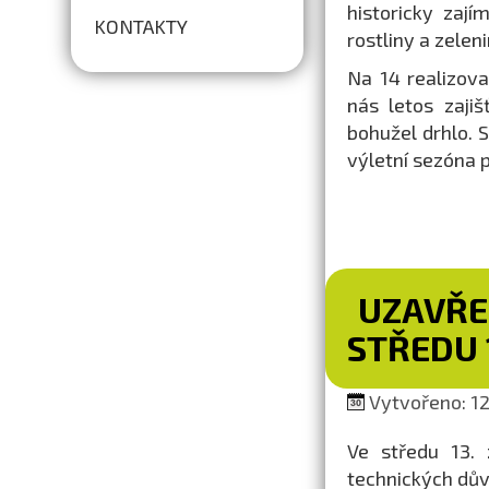
historicky zají
KONTAKTY
rostliny a zelen
Na 14 realizova
nás letos zaji
bohužel drhlo. S
výletní sezóna p
UZAVŘE
STŘEDU 1
Vytvořeno: 12.
Ve středu 13. 
technických dů