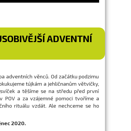
SOBIVĚJŠÍ ADVENTNÍ
roba adventních věnců. Od začátku podzimu
 okukujeme tújkám a jehličnanům větvičky,
 svíček a těšíme se na středu před první
e v POV a za vzájemné pomoci tvoříme a
ního rituálu vzdát. Ale nechceme se ho
ěnec 2020.