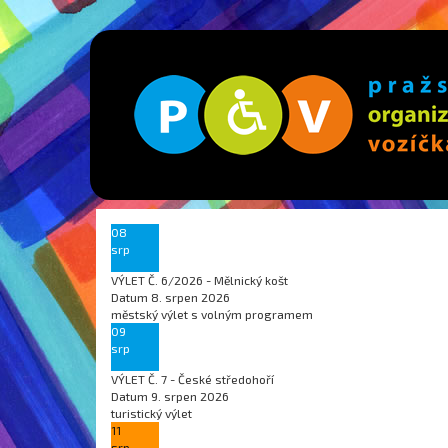
08
srp
VÝLET Č. 6/2026 - Mělnický košt
Datum
8. srpen 2026
městský výlet s volným programem
09
srp
VÝLET Č. 7 - České středohoří
Datum
9. srpen 2026
turistický výlet
11
srp