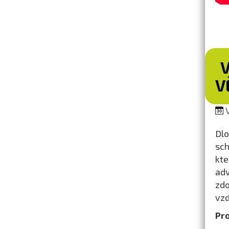
V
V
Dlo
sch
kte
ad
zdo
vzd
Pr