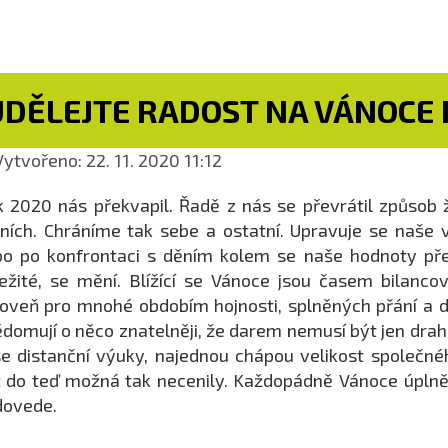
UDĚLEJTE RADOST NA VÁNOCE
ytvořeno: 22. 11. 2020 11:12
 2020 nás překvapil. Řadě z nás se převrátil způsob
ních. Chráníme tak sebe a ostatní. Upravuje se naše v
o po konfrontaci s děním kolem se naše hodnoty přen
ežité, se mění. Blížící se Vánoce jsou časem bilancov
oveň pro mnohé obdobím hojnosti, splněných přání a d
domují o něco znatelněji, že darem nemusí být jen drahá
e distanční výuky, najednou chápou velikost společné
 do teď možná tak necenily. Každopádně Vánoce úplně b
dovede.