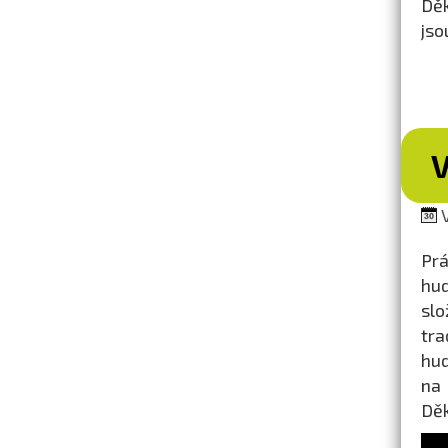
Děk
jso
V
Prá
hud
slo
tra
hud
na 
Dě