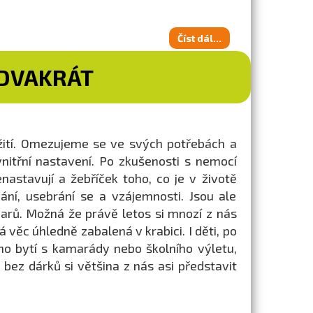
Číst dál...
 DVAKRÁT
 žití. Omezujeme se ve svých potřebách a
nitřní nastavení. Po zkušenosti s nemocí
astavují a žebříček toho, co je v životě
ání, usebrání se a vzájemnosti. Jsou ale
arů. Možná že právě letos si mnozí z nás
 věc úhledně zabalená v krabici. I děti, po
ho bytí s kamarády nebo školního výletu,
ez dárků si většina z nás asi představit