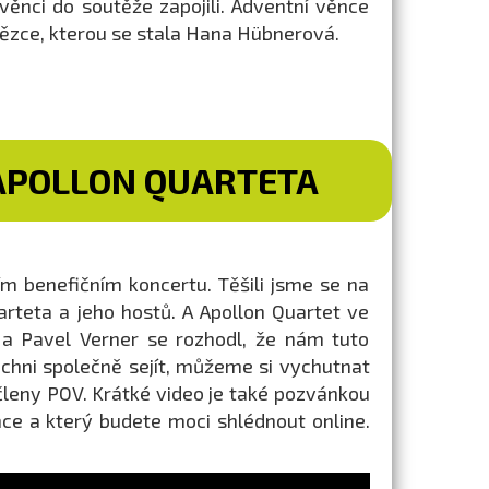
ěnci do soutěže zapojili. Adventní věnce
tězce, kterou se stala Hana Hübnerová.
 APOLLON QUARTETA
m benefičním koncertu. Těšili jsme se na
rteta a jeho hostů. A Apollon Quartet ve
 a Pavel Verner se rozhodl, že nám tuto
šichni společně sejít, můžeme si vychutnat
členy POV. Krátké video je také pozvánkou
nce a který budete moci shlédnout online.