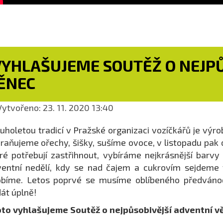
VYHLAŠUJEME SOUTĚŽ O NEJPŮ
ĚNEC
ytvořeno: 23. 11. 2020 13:40
uholetou tradicí v Pražské organizaci vozíčkářů je vý
raňujeme ořechy, šišky, sušíme ovoce, v listopadu pak
ré potřebují zastřihnout, vybíráme nejkrásnější barvy
ventní nedělí, kdy se nad čajem a cukrovím sejdem
bíme. Letos poprvé se musíme oblíbeného předvánoč
át úplně!
oto vyhlašujeme Soutěž o nejpůsobivější adventní v