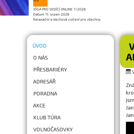
JÓGA PRO SEDÍCÍ ONLINE 7/2026
Datum
11. srpen 2026
Relaxační a dechová cvičení pro všechny.
V
ÚVOD
A
O NÁS
PŘESBARIÉRY
V
ADRESÁŘ
Zná
kro
PORADNA
jsm
AKCE
Jan
Jan
KLUB TÚRA
VOLNOČASOVKY