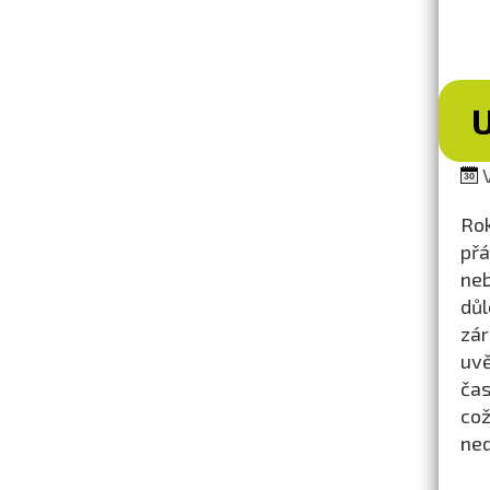
V
Rok
přá
neb
důl
zár
uvě
čas
což
ne