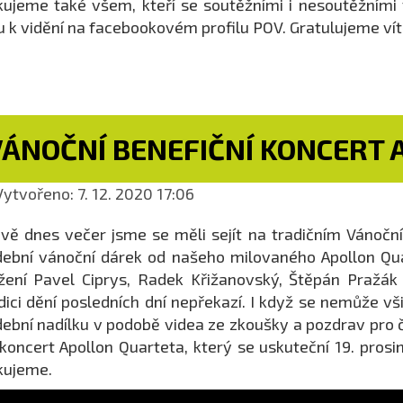
ujeme také všem, kteří se soutěžními i nesoutěžními v
u k vidění na facebookovém profilu POV. Gratulujeme ví
VÁNOČNÍ BENEFIČNÍ KONCERT
ytvořeno: 7. 12. 2020 17:06
vě dnes večer jsme se měli sejít na tradičním Vánoční
ební vánoční dárek od našeho milovaného Apollon Qua
žení Pavel Ciprys, Radek Křižanovský, Štěpán Pražák
dici dění posledních dní nepřekazí. I když se nemůže v
ební nadílku v podobě videa ze zkoušky a pozdrav pro 
koncert Apollon Quarteta, který se uskuteční 19. prosi
kujeme.