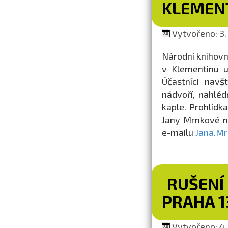
KLEMEN
Vytvořeno: 3.
Národní knihovn
v Klementinu 
Účastníci navš
nádvoří, nahlé
kaple. Prohlídk
Jany Mrnkové n
e-mailu
Jana.M
RUŠENÍ
PRAHA 1
Vytvořeno: 4.