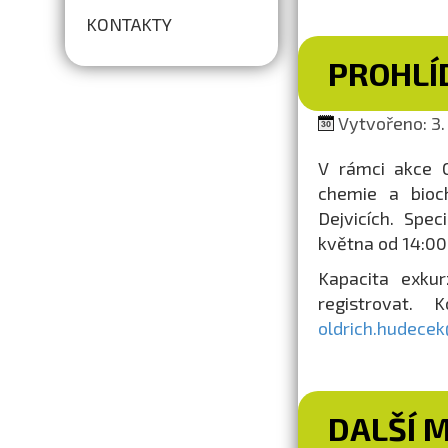
KONTAKTY
PROHLÍ
Vytvořeno: 3. 
V rámci akce 
chemie a bioc
Dejvicích. Spe
května od 14:00
Kapacita exku
registrovat.
oldrich.hudecek
DALŠÍ 