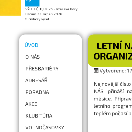
VÝLET Č. 8/2026 - Jizerské hory
Datum
22. srpen 2026
turistický výlet
LETNÍ 
ÚVOD
ORGANIZ
O NÁS
PŘESBARIÉRY
Vytvořeno: 17.
ADRESÁŘ
Nejnovější číslo
NÁS, přináší n
PORADNA
měsíce. Připrav
AKCE
letního progra
teplém počasí pr
KLUB TÚRA
VOLNOČASOVKY