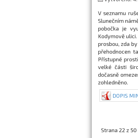
V seznamu ruše
Slunečním náměs
pobočka je vyu
Kodymově ulici. 
prosbou, zda by
přehodnocen ta
Přístupné prost
velké části šir
dočasně omezen
zohledněno.
DOPIS MI
Strana 22 z 50