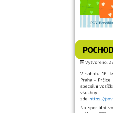
POCHOD
Vytvořeno: 27.
V sobotu 16. k
Praha - Prčice.
speciální vozíčk
všechny 
zde:
https://po
Na speciální v