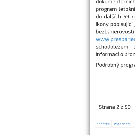
dokumentárních 
program letošní
do dalších 59 m
ikony popisující
bezbariérov
www.presbarier
schodolezem, 
informací o pro
Podrobný progra
Strana 2 z 50
Začátek
Předchozí