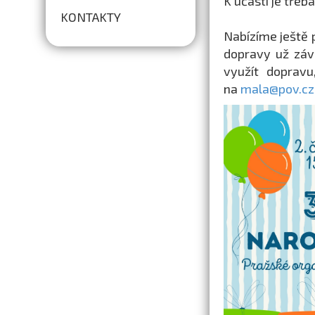
K účasti je třeb
KONTAKTY
Nabízíme ještě 
dopravy už závi
využít dopravu
na
mala@pov.cz