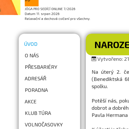
JÓGA PRO SEDÍCÍ ONLINE 7/2026
Datum
11. srpen 2026
Relaxační a dechová cvičení pro všechny.
NAROZE
ÚVOD
O NÁS
Vytvořeno: 21
PŘESBARIÉRY
Na úterý 2. č
ADRESÁŘ
(Benediktská 6
spolku.
PORADNA
Potěší nás, pok
AKCE
dobrot a dobréh
KLUB TÚRA
Pavla Hermana a
VOLNOČASOVKY