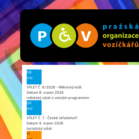
08
srp
VÝLET Č. 6/2026 - Mělnický košt
Datum
8. srpen 2026
městský výlet s volným programem
09
srp
VÝLET Č. 7 - České středohoří
Datum
9. srpen 2026
turistický výlet
11
srp