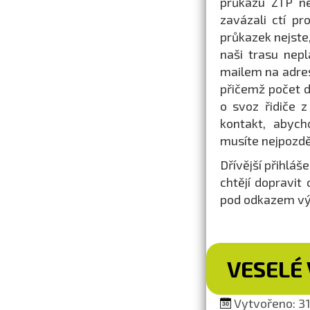
průkazu ZTP ne
zavázali ctí pr
průkazek nejste
naši trasu nepl
mailem na adr
přičemž počet d
o svoz řidiče z
kontakt, abych
musíte nejpozděj
Dřívější přihláš
chtějí dopravit
pod odkazem výš
VESELÉ 
Vytvořeno: 31