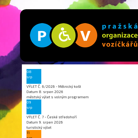
08
srp
VÝLET Č. 6/2026 - Mělnický košt
Datum
8. srpen 2026
městský výlet s volným programem
09
srp
VÝLET Č. 7 - České středohoří
Datum
9. srpen 2026
turistický výlet
11
srp