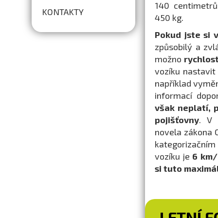
140 centimetrů
KONTAKTY
450 kg.
Pokud jste si 
způsobilý a zvl
možno
rychlos
vozíku nastavit
například vyměni
informací dopo
však neplatí, 
pojišťovny
. V 
novela zákona 
kategorizačním
vozíku je
6 km/
si tuto maximál
LETNÍ 