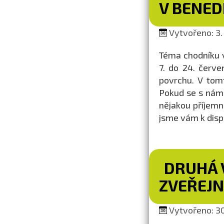
V BENED
Vytvořeno: 3. 
Téma chodníku v
7. do 24. červ
povrchu. V tom
Pokud se s námi 
nějakou příjemn
jsme vám k dispo
DRUHÁ 
ZVEŘEJ
Vytvořeno: 30