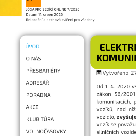
JÓGA PRO SEDÍCÍ ONLINE 7/2026
Datum
11. srpen 2026
Relaxační a dechová cvičení pro všechny.
ELEKTR
ÚVOD
KOMUNI
O NÁS
PŘESBARIÉRY
Vytvořeno: 27.
ADRESÁŘ
Od 1. 4. 2020 v
zákon 56/2001
PORADNA
komunikacích, 
AKCE
vozíků, nad ní
vozidlo,
zvyšuje
KLUB TÚRA
vozík se považuj
VOLNOČASOVKY
silničních vozi