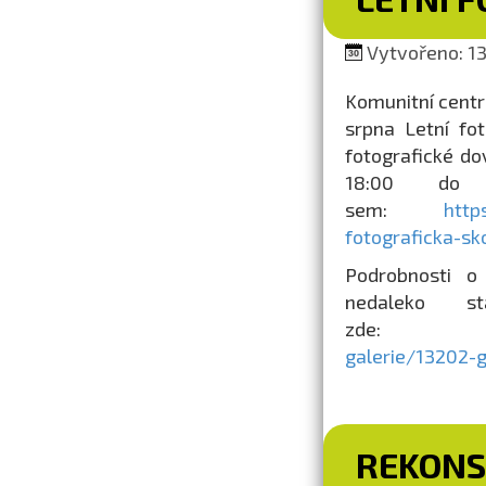
Vytvořeno: 13.
Komunitní centr
srpna Letní fo
fotografické d
18:00 do 2
sem:
http
fotograficka-s
Podrobnosti o 
nedaleko s
zde
galerie/13202-g
REKONS