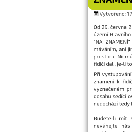
Vytvořeno: 17
Od 29. června 
území Hlavního
"NA ZNAMENÍ". 
máváním, ani j
prostoru. Nicm
řidiči dali, je-li
Při vystupování
znamení k řidi
vyznačeném pro
dosahu sedící os
nedochází tedy 
Budete-li mít 
neváhejte nás