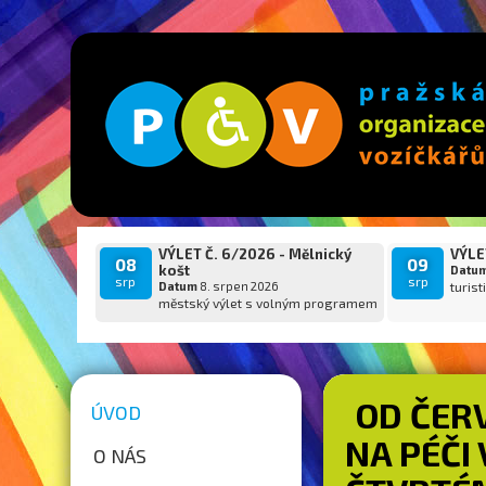
VÝLET Č. 6/2026 - Mělnický
VÝLET
08
09
košt
Datu
srp
srp
Datum
8. srpen 2026
turist
městský výlet s volným programem
OD ČERV
ÚVOD
NA PÉČI
O NÁS