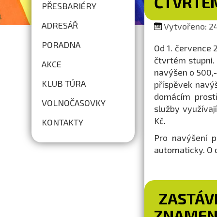
ČTVRTÉ
PŘESBARIÉRY
ADRESÁŘ
Vytvořeno: 24
PORADNA
Od 1. července 
čtvrtém stupni.
AKCE
navýšen o 500,- 
KLUB TÚRA
příspěvek navý
domácím prostř
VOLNOČASOVKY
služby využívaj
Kč.
KONTAKTY
Pro navýšení p
automaticky. O 
ZASTÁV
ZNAMEN