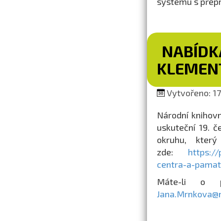
systému s přepr
NABÍDK
KLEMEN
Vytvořeno: 17.
Národní knihov
uskuteční 19. č
okruhu, kter
zde:
https:/
centra-a-pamat
Máte-li o p
Jana.Mrnkova@n