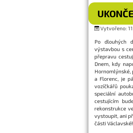
UKONČE
Vytvořeno: 11.
Po dlouhých de
výstavbou s ce
přepravu cestuj
Dnem, kdy napo
Hornomlýnské, p
a Florenc, je 
vozíčkářů pouk
speciální auto
cestujícím bud
rekonstrukce ve
vystoupit, ani p
části Václavské