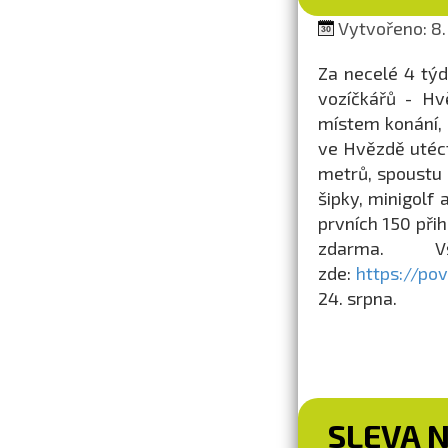
Vytvořeno: 8.
Za necelé 4 týd
vozíčkářů - Hv
místem konání,
ve Hvězdě utéc
metrů, spoustu d
šipky, minigolf
prvních 150 při
zdarma. V
zde:
https://po
24. srpna.
SLEVA 