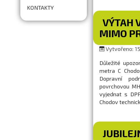
KONTAKTY
VÝTAH 
MIMO P
Vytvořeno: 15
Důležité upozor
metra C Chodov
Dopravní pod
povrchovou MHD
vyjednat s DPP
Chodov
technic
JUBILEJ