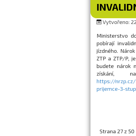
INVALID
Vytvořeno: 22
Ministerstvo d
pobírají invali
jízdného. Náro
ZTP a ZTP/P, je
budete nárok n
získání, 
https://nrzp.c
prijemce-3-stup
Strana 27 z 50