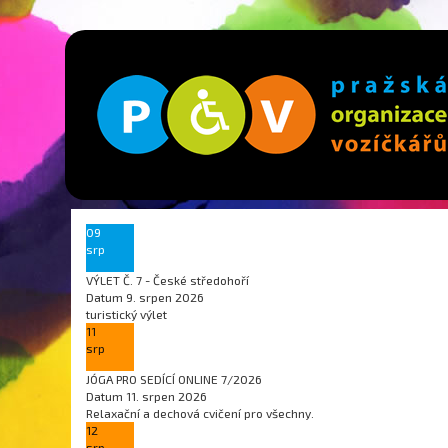
09
srp
VÝLET Č. 7 - České středohoří
Datum
9. srpen 2026
turistický výlet
11
srp
JÓGA PRO SEDÍCÍ ONLINE 7/2026
Datum
11. srpen 2026
Relaxační a dechová cvičení pro všechny.
12
srp