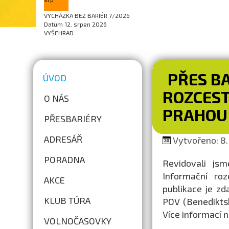
VYCHÁZKA BEZ BARIÉR 7/2026
Datum
12. srpen 2026
VYŠEHRAD
PŘES B
ÚVOD
ROZCEST
O NÁS
PRAHOU
PŘESBARIÉRY
ADRESÁŘ
Vytvořeno: 8. 
PORADNA
Revidovali jsm
Informační ro
AKCE
publikace je z
KLUB TÚRA
POV (Benediktsk
Více informací 
VOLNOČASOVKY