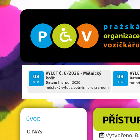
VÝLET Č. 6/2026 - Mělnický
VÝLET
08
09
košt
Datu
srp
srp
Datum
8. srpen 2026
turist
městský výlet s volným programem
PŘÍSTU
ÚVOD
O NÁS
Vytvořeno: 8.