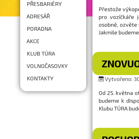
PŘESBARIÉRY
Přestože výkopo
ADRESÁŘ
pro vozíčkáře j
osobně, ozvěte 
PORADNA
Jakmile budeme 
AKCE
KLUB TÚRA
ZNOVUO
VOLNOČASOVKY
KONTAKTY
Vytvořeno: 30
Od 25. května 
budeme k dispo
Klubu TÚRA bude