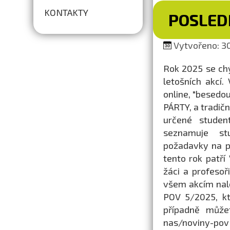
KONTAKTY
POSLEDN
Vytvořeno: 30
Rok 2025 se ch
letošních akcí
online, "besedo
PÁRTY, a tradič
určené studen
seznamuje stu
požadavky na př
tento rok patř
žáci a profesoř
všem akcím nal
POV 5/2025, kt
případně může
nas/noviny-pov