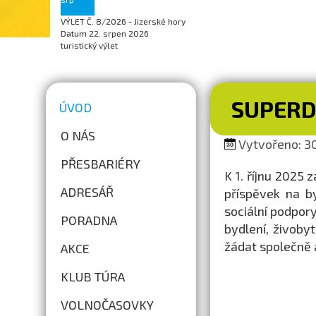
VÝLET Č. 8/2026 - Jizerské hory
Datum
22. srpen 2026
turistický výlet
SUPER
ÚVOD
O NÁS
Vytvořeno: 30
PŘESBARIÉRY
K 1. říjnu 2025 
ADRESÁŘ
příspěvek na b
sociální podpor
PORADNA
bydlení, živoby
žádat společně a
AKCE
KLUB TÚRA
VOLNOČASOVKY