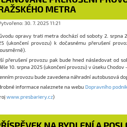
RAŽSKÉHO METRA
ytvořeno: 30. 7. 2025 11:21
ůvodu opravy trati metra dochází od soboty 2. srpna 2
25 (ukončení provozu) k dočasnému přerušení pro
bousměrně).
ší přerušení provozu pak bude hned následovat od so
ěle 10. srpna 2025 (ukončení provozu) v úseku Chodov 
enním provozu bude zavedena náhradní autobusová d
robné informace naleznete na webu
Dopravního podni
roj
www.presbariery.cz
)
PŘÍSPĚVEK NA BYDLENÍ A POS