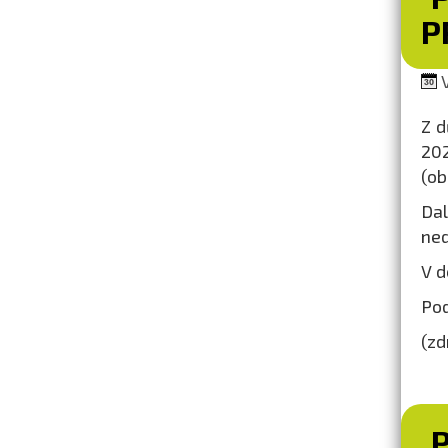
P
V
Z d
20
(o
Dal
ned
V d
Pod
(zd