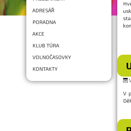
Hvě
ADRESÁŘ
usk
sta
PORADNA
kon
AKCE
KLUB TÚRA
VOLNOČASOVKY
KONTAKTY
V
V p
Děk