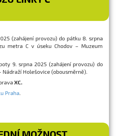
025 (zahájení provozu) do pátku 8. srpna
vozu metra C v úseku Chodov – Muzeum
boty 9. srpna 2025 (zahájení provozu) do
– Nádraží Holešovice (obousměrně).
oprava
XC.
ku Praha
.
LEDNÍ MOŽNOST