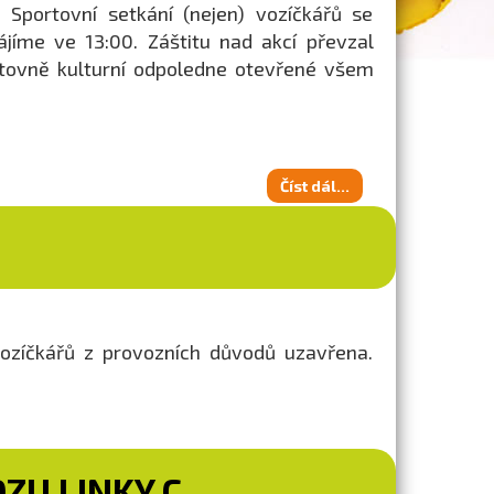
 Sportovní setkání (nejen) vozíčkářů se
ájíme ve 13:00. Záštitu nad akcí převzal
rtovně kulturní odpoledne otevřené všem
Číst dál...
vozíčkářů z provozních důvodů uzavřena.
ZU LINKY C