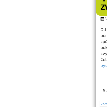
Z
V
Od 
pom
způ
pok
zvý
Cel
byd
St
Začá