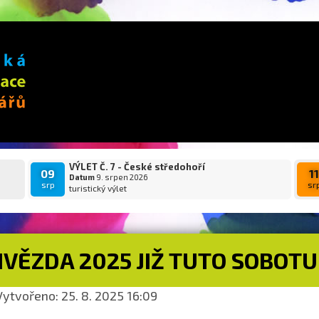
VÝLET Č. 7 - České středohoří
09
1
Datum
9. srpen 2026
srp
sr
turistický výlet
VĚZDA 2025 JIŽ TUTO SOBOTU
ytvořeno: 25. 8. 2025 16:09