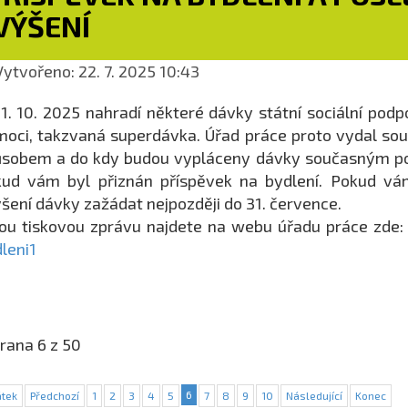
VÝŠENÍ
ytvořeno: 22. 7. 2025 10:43
1. 10. 2025 nahradí některé dávky státní sociální pod
oci, takzvaná superdávka. Úřad práce proto vydal sou
sobem a do kdy budou vypláceny dávky současným pobira
ud vám byl přiznán příspěvek na bydlení. Pokud vám
šení dávky zažádat nejpozději do 31. července.
ou tiskovou zprávu najdete na webu úřadu práce zde
leni1
rana 6 z 50
6
tek
Předchozí
1
2
3
4
5
7
8
9
10
Následující
Konec