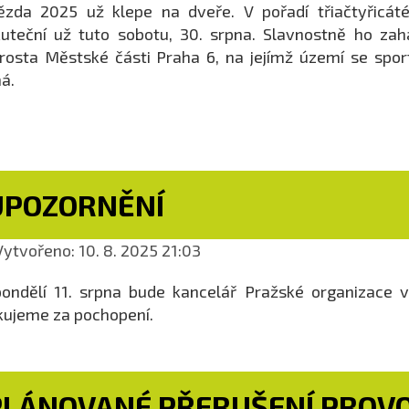
zda 2025 už klepe na dveře. V pořadí třiačtyřicáté
uteční už tuto sobotu, 30. srpna. Slavnostně ho zah
rosta Městské části Praha 6, na jejímž území se spo
á.
UPOZORNĚNÍ
ytvořeno: 10. 8. 2025 21:03
ondělí 11. srpna bude kancelář Pražské organizace 
ujeme za pochopení.
PLÁNOVANÉ PŘERUŠENÍ PROVO