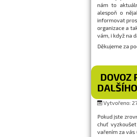
nám to aktuáln
alespoň o něja
informovat pros
organizace a tak
vám, i když na dá
Děkujeme za poc
DOVOZ P
DALŠÍH
Vytvořeno: 27.
Pokud jste zrov
chuť vyzkoušet
vařením za vás (