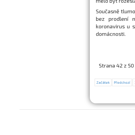
mělo být rozeslá
Současně tlumoč
bez prodlení n
koronavirus u s
domácnosti.
Strana 42 z 50
Začátek
Předchozí