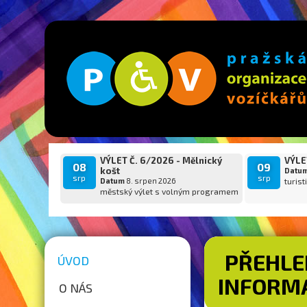
VÝLET Č. 6/2026 - Mělnický
VÝLET
08
09
košt
Datu
srp
srp
Datum
8. srpen 2026
turist
městský výlet s volným programem
PŘEHLE
ÚVOD
INFORMA
O NÁS