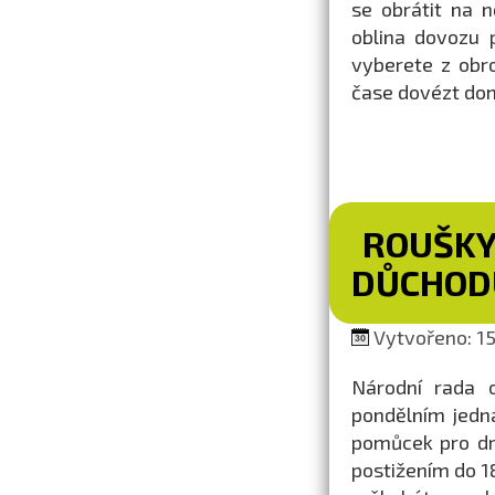
se obrátit na 
oblina dovozu p
vyberete z obr
čase dovézt dom
ROUŠKY
DŮCHODU
Vytvořeno: 15
Národní rada 
pondělním jedn
pomůcek pro drž
postižením do 18