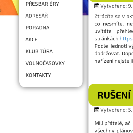
PŘESBARIÉRY
Vytvořeno: 9. 
ADRESÁŘ
Ztrácíte se v ak
co nesmíte, ne
PORADNA
uvítáte přeh
stránkách
https
AKCE
Podle jednotliv
KLUB TÚRA
dodržovat. Dopo
nařízení nejste ji
VOLNOČASOVKY
KONTAKTY
RUŠENÍ
Vytvořeno: 5. 
Milí přátelé, ač
všechny plánov