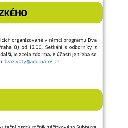
ÍZKÉHO
jících organizované v rámci programu Dva
raha 8) od 16:00. Setkání s odborníky z
alší, je zcela zdarma. K účasti je třeba se
lu
dvazivoty@adoma-os.cz
kuteční osmý ročník zážitkového Subterra