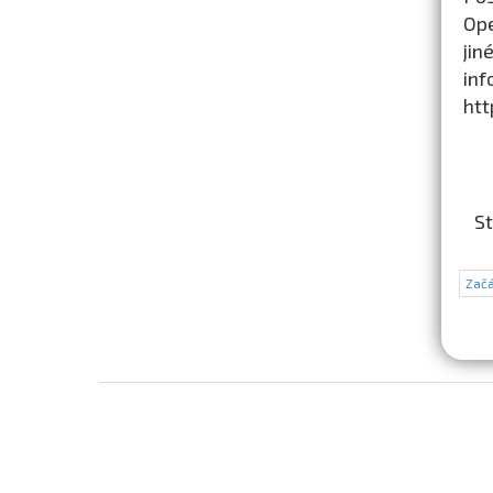
Ope
jin
in
ht
St
Začá