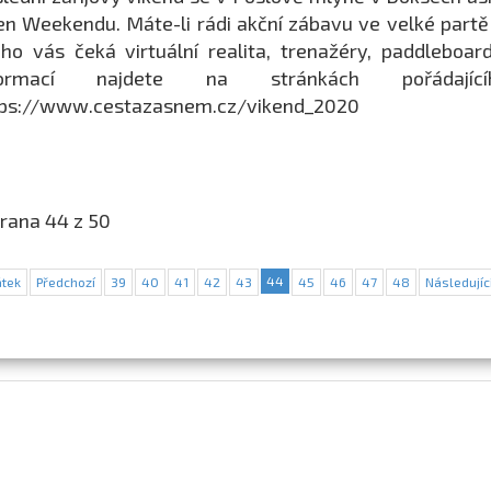
n Weekendu. Máte-li rádi akční zábavu ve velké partě l
ého vás čeká virtuální realita, trenažéry, paddleboar
formací najdete na stránkách pořáda
tps://www.cestazasnem.cz/vikend_2020
rana 44 z 50
44
tek
Předchozí
39
40
41
42
43
45
46
47
48
Následujíc