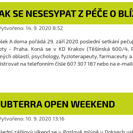
AK SE NESESYPAT Z PÉČE O BL
ytvořeno: 14. 9. 2020 8:52
lek A doma pořádá 29. září 2020 poslední setkání peču
oty - Praha. Koná se v KD Krakov (Těšínská 600/4, P
ných oblastí, psychology, fyzioterapeuty, farmaceuty a d
istrovat na telefonním čísle 607 307 187 nebo na e-mai
SUBTERRA OPEN WEEKEND
ytvořeno: 10. 9. 2020 13:16
lední zářijový víkend se v Poslově mlýně v Doksech us