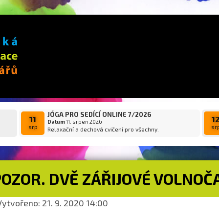
JÓGA PRO SEDÍCÍ ONLINE 7/2026
11
1
Datum
11. srpen 2026
srp
sr
Relaxační a dechová cvičení pro všechny.
POZOR. DVĚ ZÁŘIJOVÉ VOLNO
ytvořeno: 21. 9. 2020 14:00