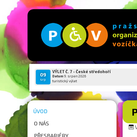
VÝLET Č. 7 - České středohoří
09
Datum
9. srpen 2026
srp
turistický výlet
ÚVOD
O NÁS
V
PŘESBARIÉRY