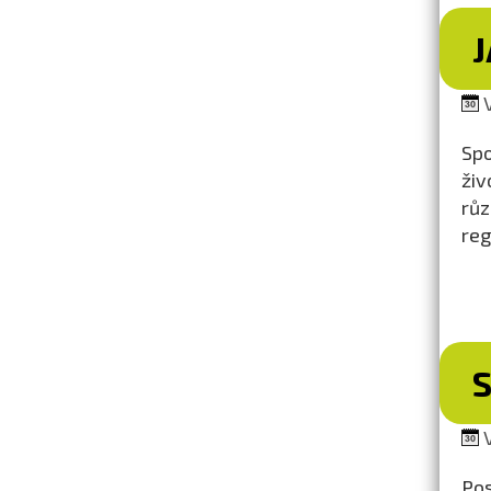
J
V
Spo
živ
růz
reg
V
Pos