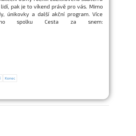
idí, pak je to víkend právě pro vás. Mimo
dy, únikovky a další akční program. Více
jícího spolku Cesta za snem:
í
Konec