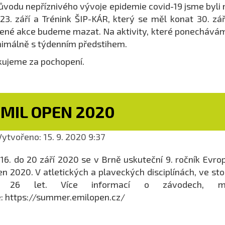
ůvodu nepříznivého vývoje epidemie covid-19 jsme byli 
23. září a Trénink ŠIP-KÁR, který se měl konat 30. zá
ené akce budeme mazat. Na aktivity, které ponecháváme
imálně s týdenním předstihem.
ujeme za pochopení.
EMIL OPEN 2020
ytvořeno: 15. 9. 2020 9:37
16. do 20 září 2020 se v Brně uskuteční 9. ročník Evr
n 2020. V atletických a plaveckých disciplínách, ve st
 26 let. Více informací o závodech, mí
: https://summer.emilopen.cz/