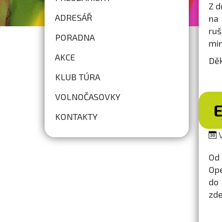
Z d
ADRESÁŘ
na 
ruš
PORADNA
min
AKCE
Děk
KLUB TÚRA
VOLNOČASOVKY
KONTAKTY
V
Od 
Ope
do
zde