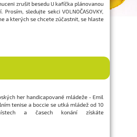
nuceni zrušit besedu U kafíčka plánovanou
ří. Prosím, sledujte sekci VOLNOČASOVKY,
 a kterých se chcete zúčastnit, se hlaste
opských her handicapované mládeže - Emil
olním tenise a boccie se utká mládež od 10
stech a časech konání získáte