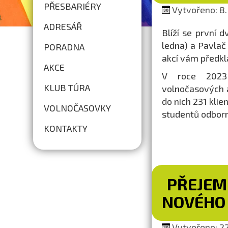
PŘESBARIÉRY
Vytvořeno: 8.
ADRESÁŘ
Blíží se první 
ledna) a Pavla
PORADNA
akcí vám předk
AKCE
V roce 2023 
KLUB TÚRA
volnočasových 
do nich 231 klie
VOLNOČASOVKY
studentů odborn
KONTAKTY
PŘEJEM
NOVÉHO 
Vytvořeno: 22