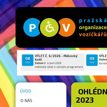
VÝLET Č. 6/2026 - Mělnický
VÝLET
08
09
košt
Datu
srp
srp
Datum
8. srpen 2026
turist
městský výlet s volným programem
OHLÉDN
ÚVOD
2023
O NÁS