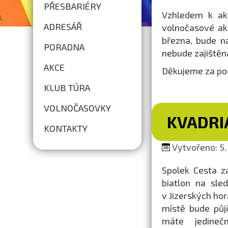
PŘESBARIÉRY
Vzhledem k akt
ADRESÁŘ
volnočasové ak
března, bude n
PORADNA
nebude zajištěn
AKCE
Děkujeme za po
KLUB TÚRA
VOLNOČASOVKY
KVADRI
KONTAKTY
Vytvořeno: 5. 
Spolek Cesta z
biatlon na sle
v Jizerských ho
místě bude půjč
máte jedineč