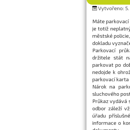
Vytvořeno: 5.
Máte parkovací 
je totiž neplatn
městské policie,
dokladu vyznače
Parkovací prů
držitele stát
parkovat po do
nedojde k ohro
parkovací karta 
Nárok na parko
sluchového post
Průkaz vydává s
odbor záleží v
úřadu příslušn
informace o ko