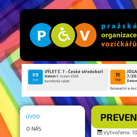
VÝLET Č. 7 - České středohoří
JÓGA
09
11
7/20
Datum
9. srpen 2026
srp
srp
turistický výlet
Datu
Relaxační a dec
PREVEN
ÚVOD
O NÁS
Vytvořeno: 10.