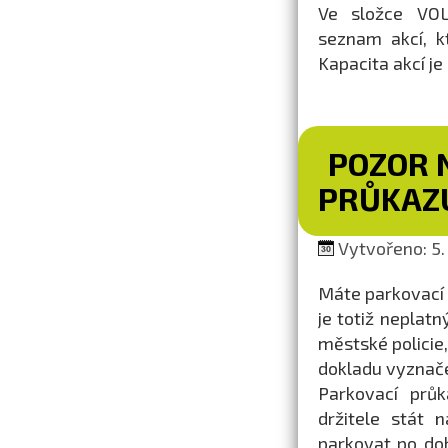
Ve složce VO
seznam akcí, k
Kapacita akcí j
POZOR 
PRŮKAZ
Vytvořeno: 5.
Máte parkovací 
je totiž neplatn
městské policie,
dokladu vyznače
Parkovací prů
držitele stát
parkovat po do