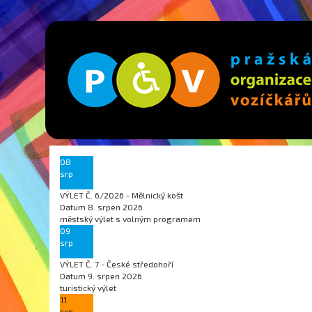
08
srp
VÝLET Č. 6/2026 - Mělnický košt
Datum
8. srpen 2026
městský výlet s volným programem
09
srp
VÝLET Č. 7 - České středohoří
Datum
9. srpen 2026
turistický výlet
11
srp