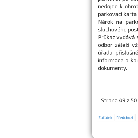
nedojde k ohro
parkovací karta 
Nárok na parko
sluchového post
Průkaz vydává s
odbor záleží v
úřadu příslušn
informace o ko
dokumenty.
Strana 49 z 50
Začátek
Předchozí