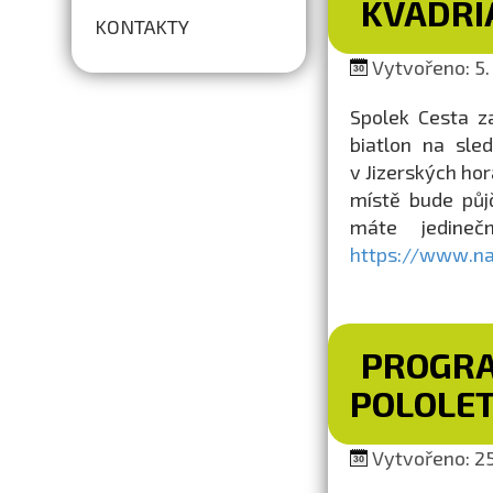
KVADRI
KONTAKTY
Vytvořeno: 5. 
Spolek Cesta z
biatlon na sle
v Jizerských ho
místě bude půjč
máte jedineč
https://www.nap
PROGRA
POLOLET
Vytvořeno: 25